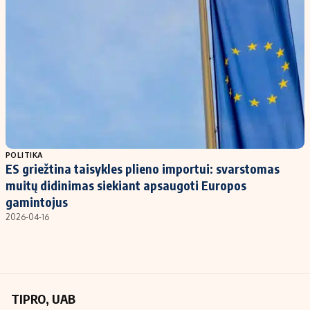
Kontaktai
Regionų naujienos
Indėlių palūkanos
POLITIKA
ES griežtina taisykles plieno importui: svarstomas
muitų didinimas siekiant apsaugoti Europos
gamintojus
2026-04-16
TIPRO, UAB