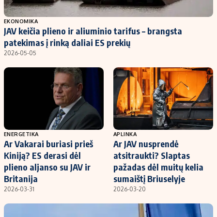
Populiarios temos
Titulinis
EKONOMIKA
JAV keičia plieno ir aliuminio tarifus – brangsta
Investavimas
Nedarbo išmokos skaičiuoklė
patekimas į rinką daliai ES prekių
Akcijų rinka
Indėliai
2026-05-05
Saulės elektrinės
Indėlių skaičiuoklė
Kriptovaliutos
Būsto finansai
Infliacija
Įdomios naujienos
Migracija
ENERGETIKA
APLINKA
Ar Vakarai buriasi prieš
Ar JAV nusprendė
Redakcija
Kiniją? ES derasi dėl
atsitraukti? Slaptas
Apie mus
plieno aljanso su JAV ir
pažadas dėl muitų kelia
Redakcijos politika
Britanija
sumaištį Briuselyje
2026-03-31
2026-03-20
Privatumo politika
Turinio žymėjimo taisyklės