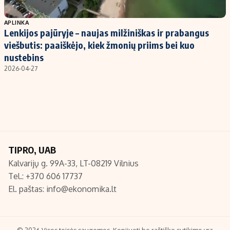
Populiarios temos
Titulinis
APLINKA
Lenkijos pajūryje – naujas milžiniškas ir prabangus
Investavimas
Nedarbo išmokos skaičiuoklė
viešbutis: paaiškėjo, kiek žmonių priims bei kuo
Akcijų rinka
Indėliai
nustebins
2026-04-27
Saulės elektrinės
Indėlių skaičiuoklė
Kriptovaliutos
Būsto finansai
Infliacija
Įdomios naujienos
Migracija
TIPRO, UAB
Redakcija
Kalvarijų g. 99A-33, LT-08219 Vilnius
Apie mus
Tel.: +370 606 17737
Redakcijos politika
El. paštas:
info@ekonomika.lt
Privatumo politika
Turinio žymėjimo taisyklės