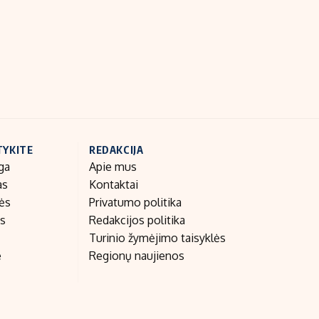
Indėlių palūkanos
TYKITE
REDAKCIJA
ga
Apie mus
as
Kontaktai
nės
Privatumo politika
as
Redakcijos politika
Turinio žymėjimo taisyklės
e
Regionų naujienos