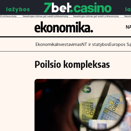
NA
Ekonomika
Investavimas
NT ir statybos
Europos S
Poilsio kompleksas
Turinys
Skaitykite
Naujienos
Finansai
Aplinka
Įmonės
Verslas
Žemės ūkis
Energetika
Technologijos
Ekonomika
Laisvalaikis
Politika