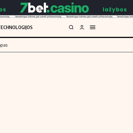
TECHNOLOGIJOS
mpas
Redakcija
kos skaičiuoklė
Apie mus
Redakcijos politika
uoklė
Privatumo politika
i
Turinio žymėjimo taisyklės
enos
Kontaktai
Regionų naujienos