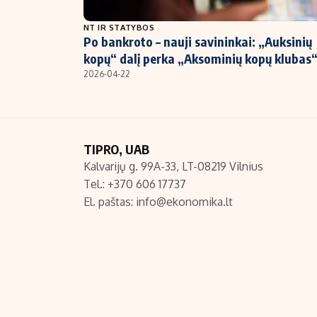
NT ir statybos
NT IR STATYBOS
Po bankroto – nauji savininkai: „Auksinių
kopų“ dalį perka „Aksominių kopų klubas
2026-04-22
TIPRO, UAB
Kalvarijų g. 99A-33, LT-08219 Vilnius
Tel.: +370 606 17737
El. paštas:
info@ekonomika.lt