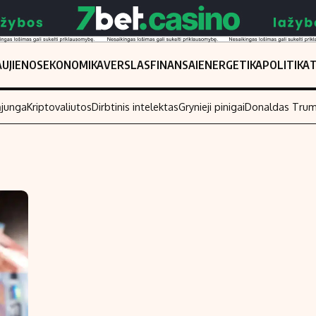
UJIENOS
EKONOMIKA
VERSLAS
FINANSAI
ENERGETIKA
POLITIKA
ąjunga
Kriptovaliutos
Dirbtinis intelektas
Grynieji pinigai
Donaldas Tru
Populiarios temos
Titulinis
Investavimas
Nedarbo išmo
Akcijų rinka
Indėliai
Saulės elektrinės
Indėlių skaiči
Kriptovaliutos
Būsto finansa
Infliacija
Įdomios nauji
Migracija