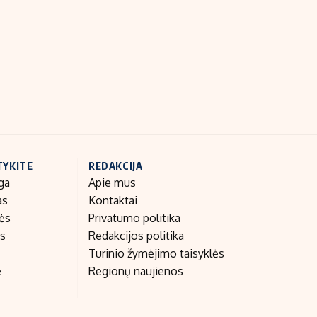
Indėlių palūkanos
TYKITE
REDAKCIJA
ga
Apie mus
as
Kontaktai
nės
Privatumo politika
as
Redakcijos politika
Turinio žymėjimo taisyklės
e
Regionų naujienos