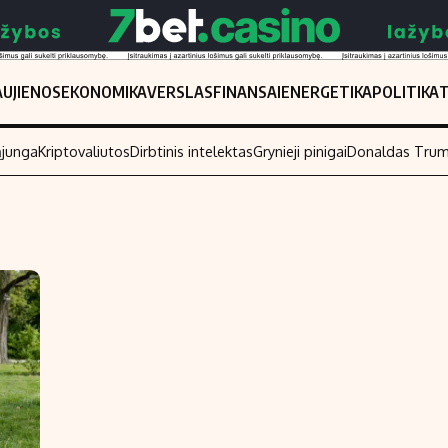
UJIENOS
EKONOMIKA
VERSLAS
FINANSAI
ENERGETIKA
POLITIKA
ąjunga
Kriptovaliutos
Dirbtinis intelektas
Grynieji pinigai
Donaldas Tru
Populiarios temos
Titulinis
Investavimas
Nedarbo išmo
Akcijų rinka
Indėliai
Saulės elektrinės
Indėlių skaiči
Kriptovaliutos
Būsto finansa
Infliacija
Įdomios nauji
Migracija