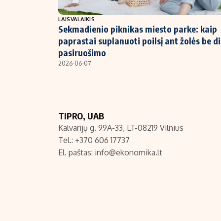
NT ir statybos
LAISVALAIKIS
Sekmadienio piknikas miesto parke: kaip
paprastai suplanuoti poilsį ant žolės be di
pasiruošimo
2026-06-07
TIPRO, UAB
Kalvarijų g. 99A-33, LT-08219 Vilnius
Tel.: +370 606 17737
El. paštas:
info@ekonomika.lt