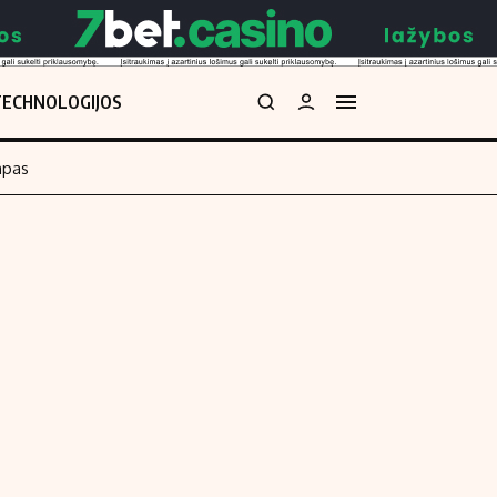
TECHNOLOGIJOS
mpas
Redakcija
kos skaičiuoklė
Apie mus
Redakcijos politika
uoklė
Privatumo politika
i
Turinio žymėjimo taisyklės
enos
Kontaktai
Regionų naujienos