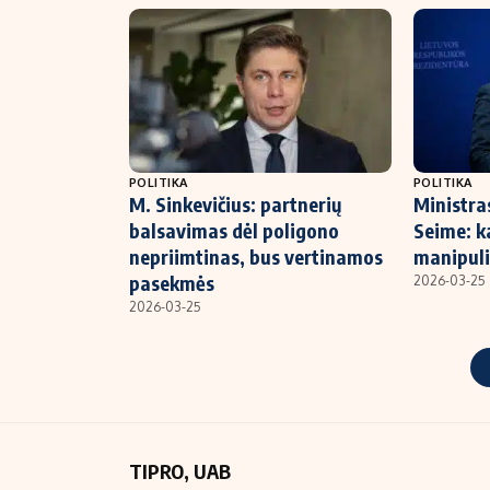
POLITIKA
POLITIKA
M. Sinkevičius: partnerių
Ministra
balsavimas dėl poligono
Seime: ka
nepriimtinas, bus vertinamos
manipul
pasekmės
2026-03-25
2026-03-25
TIPRO, UAB