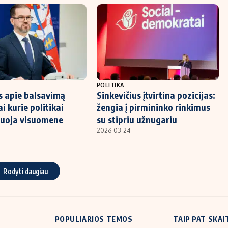
POLITIKA
s apie balsavimą
Sinkevičius įtvirtina pozicijas:
i kurie politikai
žengia į pirmininko rinkimus
iuoja visuomene
su stipriu užnugariu
2026-03-24
Rodyti daugiau
POPULIARIOS TEMOS
TAIP PAT SKAI