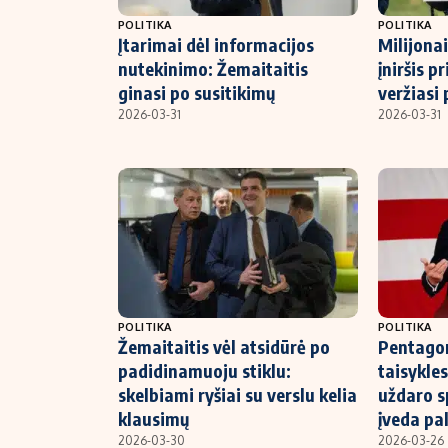
POLITIKA
POLITIKA
Įtarimai dėl informacijos
Milijona
nutekinimo: Žemaitaitis
įniršis p
ginasi po susitikimų
veržiasi 
2026-03-31
2026-03-31
POLITIKA
POLITIKA
Žemaitaitis vėl atsidūrė po
Pentagon
padidinamuoju stiklu:
taisykle
skelbiami ryšiai su verslu kelia
uždaro s
klausimų
įveda pa
2026-03-30
2026-03-26