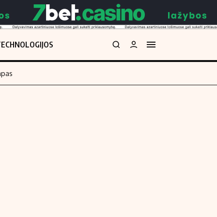
TECHNOLOGIJOS
mpas
Redakcija
kos skaičiuoklė
Apie mus
Redakcijos politika
uoklė
Privatumo politika
i
Turinio žymėjimo taisyklės
enos
Kontaktai
Regionų naujienos