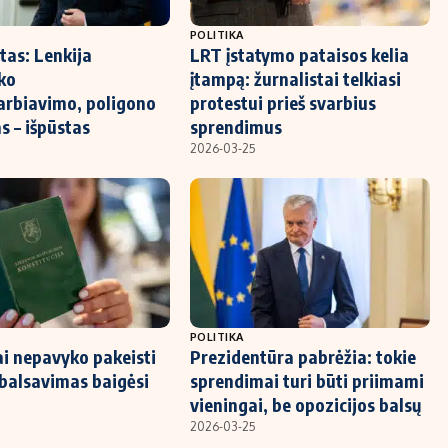
POLITIKA
tas: Lenkija
LRT įstatymo pataisos kelia
ko
įtampą: žurnalistai telkiasi
rbiavimo, poligono
protestui prieš svarbius
s – išpūstas
sprendimus
2026-03-25
POLITIKA
ai nepavyko pakeisti
Prezidentūra pabrėžia: tokie
 balsavimas baigėsi
sprendimai turi būti priimami
vieningai, be opozicijos balsų
2026-03-25