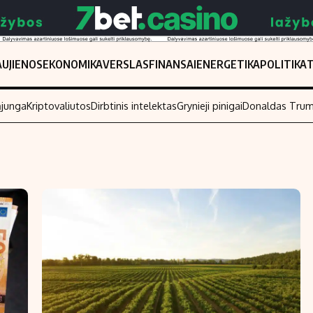
UJIENOS
EKONOMIKA
VERSLAS
FINANSAI
ENERGETIKA
POLITIKA
ąjunga
Kriptovaliutos
Dirbtinis intelektas
Grynieji pinigai
Donaldas Tru
Populiarios temos
Titulinis
Investavimas
Nedarbo išmo
Akcijų rinka
Indėliai
Saulės elektrinės
Indėlių skaiči
Kriptovaliutos
Būsto finansa
Infliacija
Įdomios nauji
Migracija