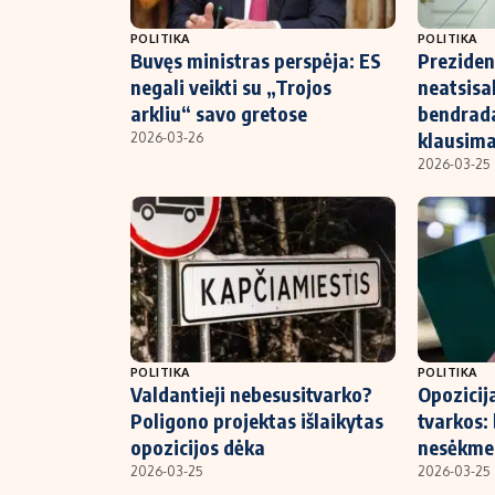
POLITIKA
POLITIKA
Buvęs ministras perspėja: ES
Preziden
negali veikti su „Trojos
neatsisa
arkliu“ savo gretose
bendrada
klausima
2026-03-26
2026-03-25
POLITIKA
POLITIKA
Valdantieji nebesusitvarko?
Opozicij
Poligono projektas išlaikytas
tvarkos:
opozicijos dėka
nesėkme
2026-03-25
2026-03-25