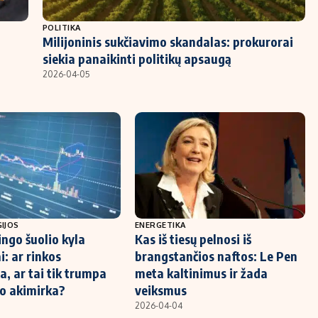
POLITIKA
Milijoninis sukčiavimo skandalas: prokurorai
siekia panaikinti politikų apsaugą
2026-04-05
IJOS
ENERGETIKA
ingo šuolio kyla
Kas iš tiesų pelnosi iš
i: ar rinkos
brangstančios naftos: Le Pen
a, ar tai tik trumpa
meta kaltinimus ir žada
o akimirka?
veiksmus
2026-04-04