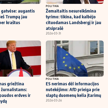
POLITIKA
i gatvėse: augantis
Žemaitaitis nesureikšmina
rieš Trumpą jau
tyrimo: tikina, kad kalbėjo
per kraštus
cituodamas Landsbergį ir jau
atsiprašė
2026-03-31
POLITIKA
as griežtina
ES nerimas dėl informacijos
s žurnalistams:
nutekėjimo: AfD prieiga prie
paudos erdves ir
slaptų duomenų kelia įtarimų
lydą
2026-03-26