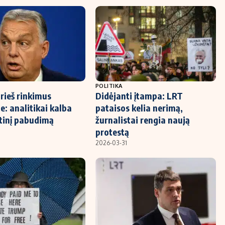
POLITIKA
rieš rinkimus
Didėjanti įtampa: LRT
e: analitikai kalba
pataisos kelia nerimą,
itinį pabudimą
žurnalistai rengia naują
protestą
2026-03-31