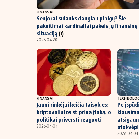
NT ir statybos
FINANSAI
Senjorai sulauks daugiau pinigų? Šie
pakeitimai kardinaliai pakeis jų finansinę
situaciją
(1)
2026-04-20
FINANSAI
TECHNOLOG
Jauni rinkėjai keičia taisykles:
Po įspūd
kriptovaliutos stiprina įtaką, o
klausima
politikai priversti reaguoti
atsigaun
atokvėpi
2026-04-04
2026-04-04