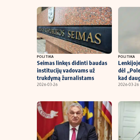
POLITIKA
POLITIKA
Seimas linkęs didinti baudas
Lenkijoje
institucijų vadovams už
dėl „Pol
trukdymą žurnalistams
kad daug
2026-03-26
2026-03-26