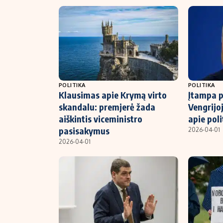
POLITIKA
POLITIKA
Klausimas apie Krymą virto
Įtampa p
skandalu: premjerė žada
Vengrijoj
aiškintis viceministro
apie pol
pasisakymus
2026-04-01
2026-04-01