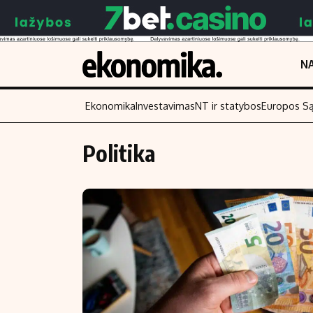
NA
Ekonomika
Investavimas
NT ir statybos
Europos S
Politika
Turinys
Skaitykite
Naujienos
Finansai
Aplinka
Įmonės
Verslas
Žemės ūkis
Energetika
Technologijos
Ekonomika
Laisvalaikis
Politika