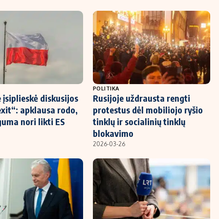
POLITIKA
 įsiplieskė diskusijos
Rusijoje uždrausta rengti
exit“: apklausa rodo,
protestus dėl mobiliojo ryšio
uma nori likti ES
tinklų ir socialinių tinklų
blokavimo
2026-03-26