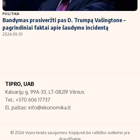
Populiarios temos
Titulinis
POLITIKA
Bandymas prasiveržti pas D. Trumpą Vašingtone –
Investavimas
Nedarbo išmokos skaičiuoklė
pagrindiniai faktai apie šaudymo incidentą
Akcijų rinka
Indėliai
2026-05-01
Saulės elektrinės
Indėlių skaičiuoklė
Kriptovaliutos
Būsto finansai
Infliacija
Įdomios naujienos
Migracija
TIPRO, UAB
Kalvarijų g. 99A-33, LT-08219 Vilnius
Redakcija
Tel.: +370 606 17737
Apie mus
El. paštas:
info@ekonomika.lt
Redakcijos politika
Privatumo politika
Turinio žymėjimo taisyklės
© 2026 Visos teisės saugomos. Kopijuoti be raštiško sutikimo yra
draudžiama.