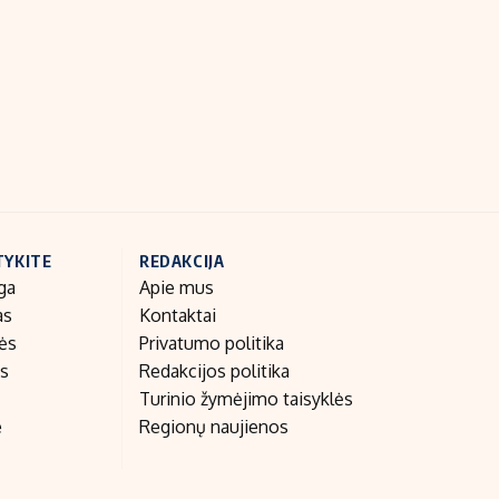
Indėlių palūkanos
TYKITE
REDAKCIJA
ga
Apie mus
as
Kontaktai
nės
Privatumo politika
as
Redakcijos politika
Turinio žymėjimo taisyklės
e
Regionų naujienos