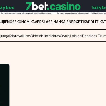
UJIENOS
EKONOMIKA
VERSLAS
FINANSAI
ENERGETIKA
POLITIKA
ąjunga
Kriptovaliutos
Dirbtinis intelektas
Grynieji pinigai
Donaldas Tru
Populiarios temos
Titulinis
Investavimas
Nedarbo išmo
Akcijų rinka
Indėliai
Saulės elektrinės
Indėlių skaiči
Kriptovaliutos
Būsto finansa
Infliacija
Įdomios nauji
Migracija