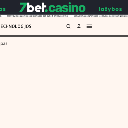
TECHNOLOGIJOS
mpas
Redakcija
kos skaičiuoklė
Apie mus
Redakcijos politika
uoklė
Privatumo politika
i
Turinio žymėjimo taisyklės
enos
Kontaktai
Regionų naujienos