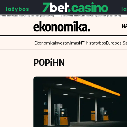
NA
Ekonomika
Investavimas
NT ir statybos
Europos S
POPiHN
Turinys
Skaitykite
Naujienos
Finansai
Aplinka
Įmonės
Verslas
Žemės ūkis
Energetika
Technologijos
Ekonomika
Laisvalaikis
Politika