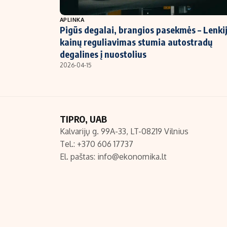
NT ir statybos
APLINKA
Pigūs degalai, brangios pasekmės – Lenki
kainų reguliavimas stumia autostradų
degalines į nuostolius
2026-04-15
TIPRO, UAB
Kalvarijų g. 99A-33, LT-08219 Vilnius
Tel.: +370 606 17737
El. paštas:
info@ekonomika.lt