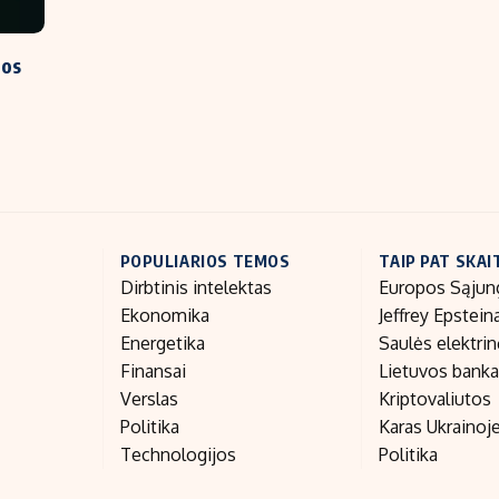
jos
POPULIARIOS TEMOS
TAIP PAT SKAI
Dirbtinis intelektas
Europos Sąjun
Ekonomika
Jeffrey Epstein
Energetika
Saulės elektri
Finansai
Lietuvos bank
Verslas
Kriptovaliutos
Politika
Karas Ukrainoj
Technologijos
Politika