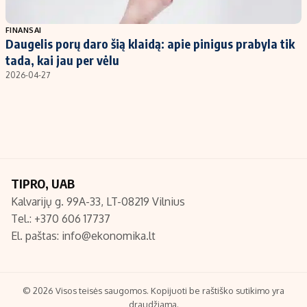
Populiarios temos
Titulinis
FINANSAI
Daugelis porų daro šią klaidą: apie pinigus prabyla tik
Investavimas
Nedarbo išmokos skaičiuoklė
tada, kai jau per vėlu
Akcijų rinka
Indėliai
2026-04-27
Saulės elektrinės
Indėlių skaičiuoklė
Kriptovaliutos
Būsto finansai
Infliacija
Įdomios naujienos
Migracija
TIPRO, UAB
Kalvarijų g. 99A-33, LT-08219 Vilnius
Redakcija
Tel.: +370 606 17737
Apie mus
El. paštas:
info@ekonomika.lt
Redakcijos politika
Privatumo politika
Turinio žymėjimo taisyklės
© 2026 Visos teisės saugomos. Kopijuoti be raštiško sutikimo yra
draudžiama.