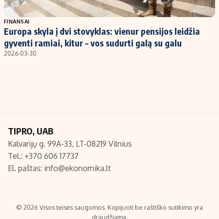
Populiarios temos
Titulinis
FINANSAI
Europa skyla į dvi stovyklas: vienur pensijos leidžia
Investavimas
Nedarbo išmokos skaičiuoklė
gyventi ramiai, kitur – vos sudurti galą su galu
Akcijų rinka
Indėliai
2026-03-30
Saulės elektrinės
Indėlių skaičiuoklė
Kriptovaliutos
Būsto finansai
Infliacija
Įdomios naujienos
Migracija
TIPRO, UAB
Kalvarijų g. 99A-33, LT-08219 Vilnius
Redakcija
Tel.: +370 606 17737
Apie mus
El. paštas:
info@ekonomika.lt
Redakcijos politika
Privatumo politika
Turinio žymėjimo taisyklės
© 2026 Visos teisės saugomos. Kopijuoti be raštiško sutikimo yra
draudžiama.