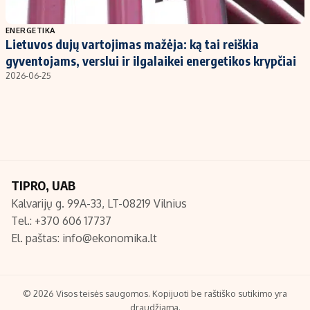
Populiarios temos
Titulinis
ENERGETIKA
Lietuvos dujų vartojimas mažėja: ką tai reiškia
Investavimas
Nedarbo išmokos skaičiuoklė
gyventojams, verslui ir ilgalaikei energetikos krypčiai
Akcijų rinka
Indėliai
2026-06-25
Saulės elektrinės
Indėlių skaičiuoklė
Kriptovaliutos
Būsto finansai
Infliacija
Įdomios naujienos
Migracija
TIPRO, UAB
Kalvarijų g. 99A-33, LT-08219 Vilnius
Redakcija
Tel.: +370 606 17737
Apie mus
El. paštas:
info@ekonomika.lt
Redakcijos politika
Privatumo politika
Turinio žymėjimo taisyklės
© 2026 Visos teisės saugomos. Kopijuoti be raštiško sutikimo yra
draudžiama.