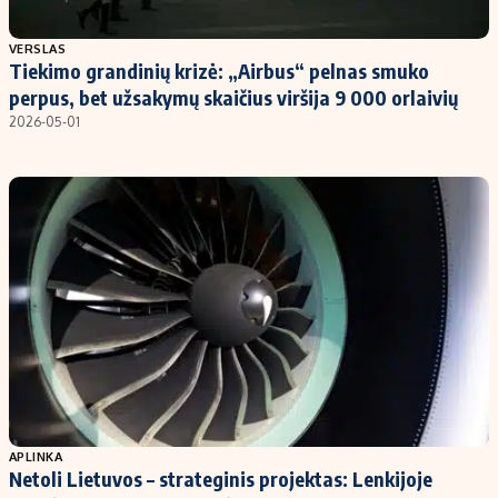
Populiarios temos
Titulinis
VERSLAS
Tiekimo grandinių krizė: „Airbus“ pelnas smuko
Investavimas
Nedarbo išmokos skaičiuoklė
perpus, bet užsakymų skaičius viršija 9 000 orlaivių
Akcijų rinka
Indėliai
2026-05-01
Saulės elektrinės
Indėlių skaičiuoklė
Kriptovaliutos
Būsto finansai
Infliacija
Įdomios naujienos
Migracija
Redakcija
Apie mus
Redakcijos politika
Privatumo politika
APLINKA
Turinio žymėjimo taisyklės
Netoli Lietuvos – strateginis projektas: Lenkijoje