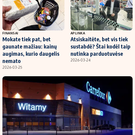
Kontaktai
Regionų naujienos
Indėlių palūkanos
FINANSAI
APLINKA
Mokate tiek pat, bet
Atsiskaitėte, bet vis tiek
gaunate mažiau: kainų
sustabdė? Štai kodėl taip
augimas, kurio daugelis
nutinka parduotuvėse
nemato
2026-03-24
2026-03-25