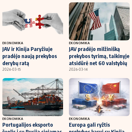
EKONOMIKA
EKONOMIKA
JAV ir Kinija Paryžiuje
JAV pradėjo milžinišką
pradėjo naują prekybos
prekybos tyrimą, taikinyje
derybų ratą
atsidūrė net 60 valstybių
2026-03-15
2026-03-14
EKONOMIKA
EKONOMIKA
Portugalijos eksporto
Europa gali ryžtis
šuolis į su Rusija siejamas
prekybos karui su Kinija,