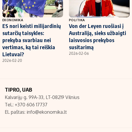
EKONOMIKA
POLITIKA
ES nori keisti milijardinių
Von der Leyen ruošiasi į
sutarčių taisykles:
Australiją, sieks užbaigti
prekyba svarbiau nei
laisvosios prekybos
vertimas, ką tai reiškia
susitarimą
Lietuvai?
2026-02-06
2026-02-20
TIPRO, UAB
Kalvarijų g. 99A-33, LT-08219 Vilnius
Tel.: +370 606 17737
El. paštas:
info@ekonomika.lt