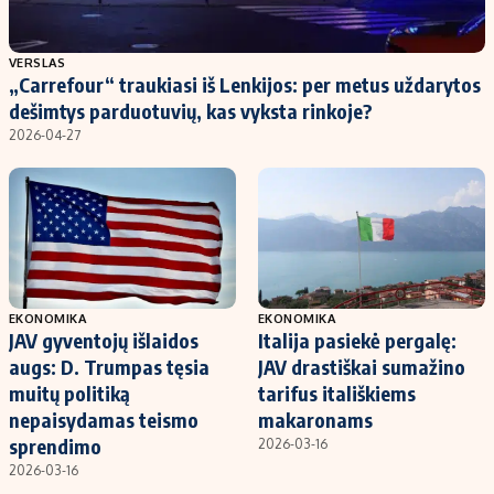
VERSLAS
„Carrefour“ traukiasi iš Lenkijos: per metus uždarytos
dešimtys parduotuvių, kas vyksta rinkoje?
2026-04-27
EKONOMIKA
EKONOMIKA
JAV gyventojų išlaidos
Italija pasiekė pergalę:
augs: D. Trumpas tęsia
JAV drastiškai sumažino
muitų politiką
tarifus itališkiems
nepaisydamas teismo
makaronams
sprendimo
2026-03-16
2026-03-16