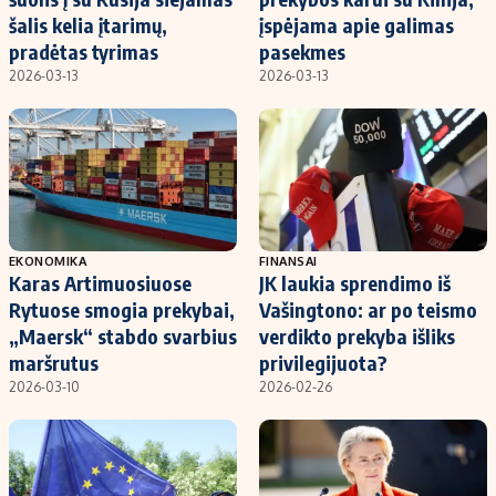
šalis kelia įtarimų,
įspėjama apie galimas
pradėtas tyrimas
pasekmes
2026-03-13
2026-03-13
EKONOMIKA
FINANSAI
Karas Artimuosiuose
JK laukia sprendimo iš
Rytuose smogia prekybai,
Vašingtono: ar po teismo
„Maersk“ stabdo svarbius
verdikto prekyba išliks
maršrutus
privilegijuota?
2026-03-10
2026-02-26