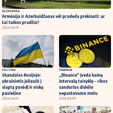
Populiarios temos
Titulinis
EKONOMIKA
Armėnija ir Azerbaidžanas vėl pradeda prekiauti: ar
Investavimas
Nedarbo išmokos skaičiuoklė
tai taikos pradžia?
Akcijų rinka
Indėliai
2026-04-29
Saulės elektrinės
Indėlių skaičiuoklė
Kriptovaliutos
Būsto finansai
Infliacija
Įdomios naujienos
Migracija
POLITIKA
FINANSAI
Skandalas Rusijoje:
„Binance” įveda kainų
Redakcija
ukrainietis įsilaužė į
intervalų taisyklę – ribos
Apie mus
slaptą posėdį ir viską
sandorius didelio
Redakcijos politika
paviešino
nepastovumo metu
2026-04-23
2026-04-09
Privatumo politika
Turinio žymėjimo taisyklės