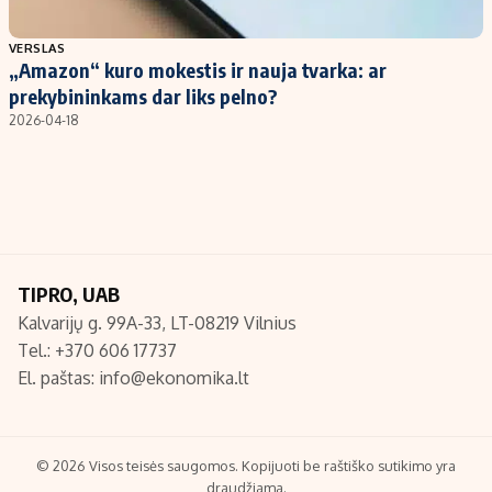
Populiarios temos
Titulinis
VERSLAS
„Amazon“ kuro mokestis ir nauja tvarka: ar
Investavimas
Nedarbo išmokos skaičiuoklė
prekybininkams dar liks pelno?
Akcijų rinka
Indėliai
2026-04-18
Saulės elektrinės
Indėlių skaičiuoklė
Kriptovaliutos
Būsto finansai
Infliacija
Įdomios naujienos
Migracija
TIPRO, UAB
Kalvarijų g. 99A-33, LT-08219 Vilnius
Redakcija
Tel.: +370 606 17737
Apie mus
El. paštas:
info@ekonomika.lt
Redakcijos politika
Privatumo politika
Turinio žymėjimo taisyklės
© 2026 Visos teisės saugomos. Kopijuoti be raštiško sutikimo yra
draudžiama.