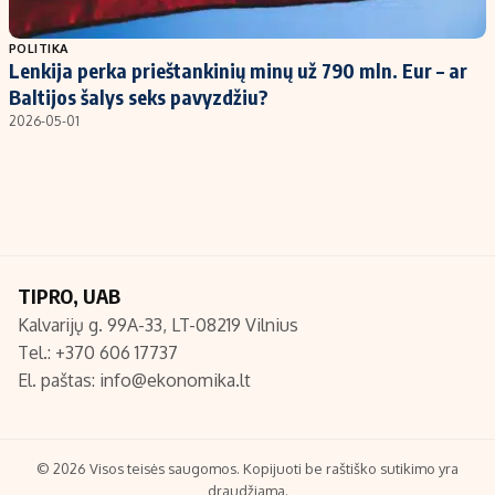
Populiarios temos
Titulinis
POLITIKA
Lenkija perka prieštankinių minų už 790 mln. Eur – ar
Investavimas
Nedarbo išmokos skaičiuoklė
Baltijos šalys seks pavyzdžiu?
Akcijų rinka
Indėliai
2026-05-01
Saulės elektrinės
Indėlių skaičiuoklė
Kriptovaliutos
Būsto finansai
Infliacija
Įdomios naujienos
Migracija
TIPRO, UAB
Kalvarijų g. 99A-33, LT-08219 Vilnius
Redakcija
Tel.: +370 606 17737
Apie mus
El. paštas:
info@ekonomika.lt
Redakcijos politika
Privatumo politika
Turinio žymėjimo taisyklės
© 2026 Visos teisės saugomos. Kopijuoti be raštiško sutikimo yra
draudžiama.