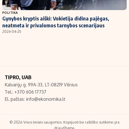
Populiarios temos
Titulinis
POLITIKA
Gynybos kryptis aiški: Vokietija didina pajėgas,
Investavimas
Nedarbo išmokos skaičiuoklė
neatmeta ir privalomos tarnybos scenarijaus
Akcijų rinka
Indėliai
2026-04-25
Saulės elektrinės
Indėlių skaičiuoklė
Kriptovaliutos
Būsto finansai
Infliacija
Įdomios naujienos
Migracija
TIPRO, UAB
Kalvarijų g. 99A-33, LT-08219 Vilnius
Redakcija
Tel.: +370 606 17737
Apie mus
El. paštas:
info@ekonomika.lt
Redakcijos politika
Privatumo politika
Turinio žymėjimo taisyklės
© 2026 Visos teisės saugomos. Kopijuoti be raštiško sutikimo yra
draudžiama.