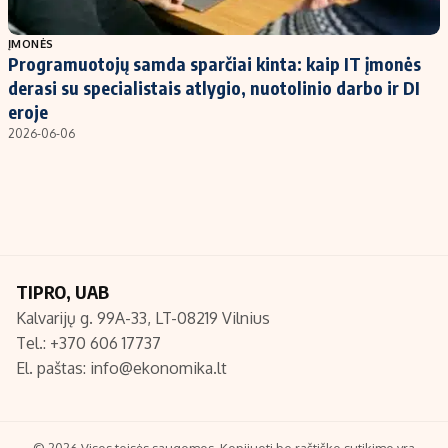
Populiarios temos
Titulinis
ĮMONĖS
Programuotojų samda sparčiai kinta: kaip IT įmonės
Investavimas
Nedarbo išmokos skaičiuoklė
derasi su specialistais atlygio, nuotolinio darbo ir DI
Akcijų rinka
Indėliai
eroje
2026-06-06
Saulės elektrinės
Indėlių skaičiuoklė
Kriptovaliutos
Būsto finansai
Infliacija
Įdomios naujienos
Migracija
TIPRO, UAB
Redakcija
Kalvarijų g. 99A-33, LT-08219 Vilnius
Apie mus
Tel.: +370 606 17737
Redakcijos politika
El. paštas:
info@ekonomika.lt
Privatumo politika
Turinio žymėjimo taisyklės