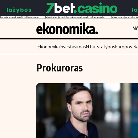
NA
Ekonomika
Investavimas
NT ir statybos
Europos S
Prokuroras
Turinys
Skaitykite
Naujienos
Finansai
Aplinka
Įmonės
Verslas
Žemės ūkis
Energetika
Technologijos
Ekonomika
Laisvalaikis
Politika