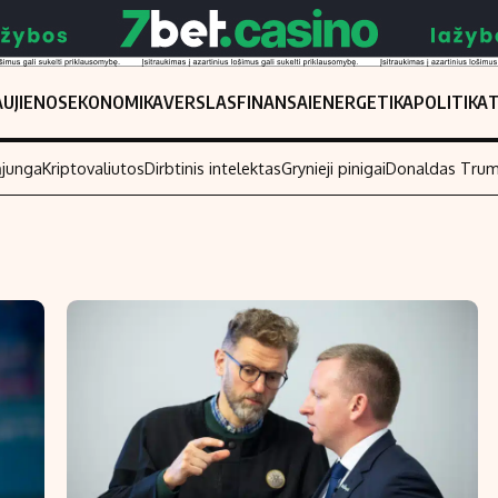
UJIENOS
EKONOMIKA
VERSLAS
FINANSAI
ENERGETIKA
POLITIKA
ąjunga
Kriptovaliutos
Dirbtinis intelektas
Grynieji pinigai
Donaldas Tru
Populiarios temos
Titulinis
Investavimas
Nedarbo išmo
Akcijų rinka
Indėliai
Saulės elektrinės
Indėlių skaiči
Kriptovaliutos
Būsto finansa
Infliacija
Įdomios nauji
Migracija