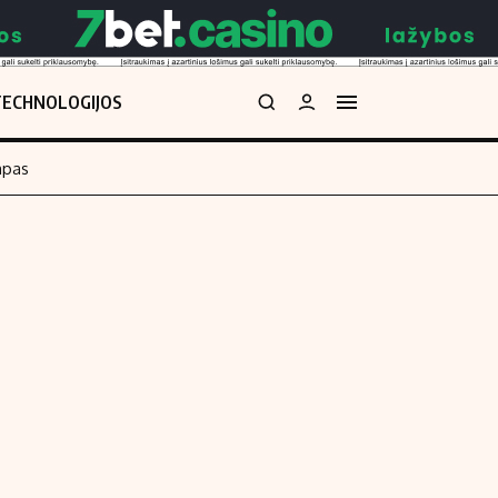
TECHNOLOGIJOS
mpas
Redakcija
kos skaičiuoklė
Apie mus
Redakcijos politika
uoklė
Privatumo politika
i
Turinio žymėjimo taisyklės
enos
Kontaktai
Regionų naujienos