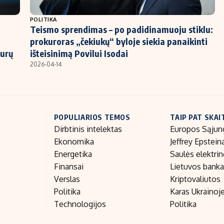
POLITIKA
Teismo sprendimas – po padidinamuoju stiklu:
prokuroras „čekiukų“ byloje siekia panaikinti
eurų
išteisinimą Povilui Isodai
2026-04-14
POPULIARIOS TEMOS
TAIP PAT SKAI
Dirbtinis intelektas
Europos Sąjun
Ekonomika
Jeffrey Epstein
Energetika
Saulės elektri
Finansai
Lietuvos bank
Verslas
Kriptovaliutos
Politika
Karas Ukrainoj
Technologijos
Politika