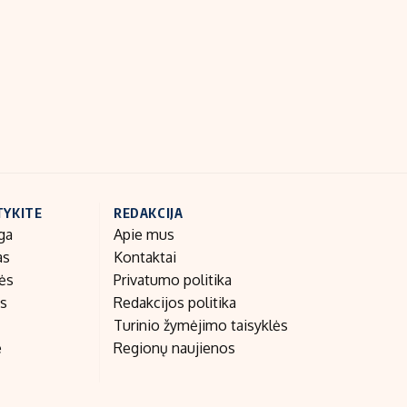
Indėlių palūkanos
TYKITE
REDAKCIJA
ga
Apie mus
as
Kontaktai
nės
Privatumo politika
as
Redakcijos politika
Turinio žymėjimo taisyklės
e
Regionų naujienos