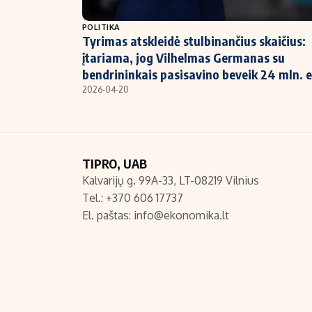
NT ir statybos
POLITIKA
Tyrimas atskleidė stulbinančius skaičius:
įtariama, jog Vilhelmas Germanas su
bendrininkais pasisavino beveik 24 mln. 
2026-04-20
TIPRO, UAB
Kalvarijų g. 99A-33, LT-08219 Vilnius
Tel.: +370 606 17737
El. paštas:
info@ekonomika.lt