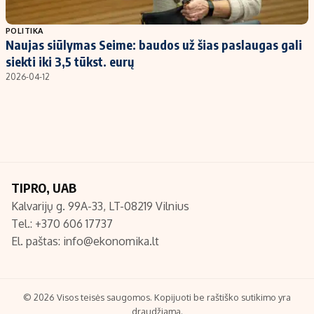
Populiarios temos
Titulinis
POLITIKA
Naujas siūlymas Seime: baudos už šias paslaugas gali
Investavimas
Nedarbo išmokos skaičiuoklė
siekti iki 3,5 tūkst. eurų
Akcijų rinka
Indėliai
2026-04-12
Saulės elektrinės
Indėlių skaičiuoklė
Kriptovaliutos
Būsto finansai
Infliacija
Įdomios naujienos
Migracija
TIPRO, UAB
Kalvarijų g. 99A-33, LT-08219 Vilnius
Redakcija
Tel.: +370 606 17737
Apie mus
El. paštas:
info@ekonomika.lt
Redakcijos politika
Privatumo politika
Turinio žymėjimo taisyklės
© 2026 Visos teisės saugomos. Kopijuoti be raštiško sutikimo yra
draudžiama.