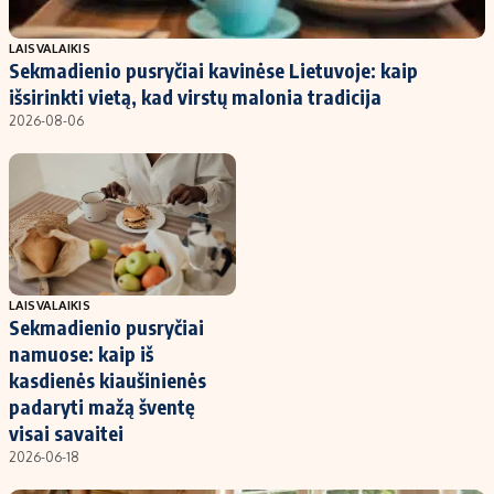
Populiarios temos
Titulinis
LAISVALAIKIS
Sekmadienio pusryčiai kavinėse Lietuvoje: kaip
Investavimas
Nedarbo išmokos skaičiuoklė
išsirinkti vietą, kad virstų malonia tradicija
Akcijų rinka
Indėliai
2026-08-06
Saulės elektrinės
Indėlių skaičiuoklė
Kriptovaliutos
Būsto finansai
Infliacija
Įdomios naujienos
Migracija
LAISVALAIKIS
Sekmadienio pusryčiai
Redakcija
namuose: kaip iš
Apie mus
kasdienės kiaušinienės
Redakcijos politika
padaryti mažą šventę
visai savaitei
Privatumo politika
2026-06-18
Turinio žymėjimo taisyklės