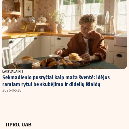
Kontaktai
Regionų naujienos
Indėlių palūkanos
LAISVALAIKIS
Sekmadienio pusryčiai kaip maža šventė: idėjos
ramiam rytui be skubėjimo ir didelių išlaidų
2026-06-28
TIPRO, UAB