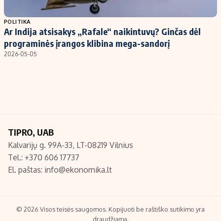
Populiarios temos
Titulinis
POLITIKA
Ar Indija atsisakys „Rafale“ naikintuvų? Ginčas dėl
Investavimas
Nedarbo išmokos skaičiuoklė
programinės įrangos klibina mega-sandorį
Akcijų rinka
Indėliai
2026-05-05
Saulės elektrinės
Indėlių skaičiuoklė
Kriptovaliutos
Būsto finansai
Infliacija
Įdomios naujienos
Migracija
TIPRO, UAB
Kalvarijų g. 99A-33, LT-08219 Vilnius
Redakcija
Tel.: +370 606 17737
Apie mus
El. paštas:
info@ekonomika.lt
Redakcijos politika
Privatumo politika
Turinio žymėjimo taisyklės
© 2026 Visos teisės saugomos. Kopijuoti be raštiško sutikimo yra
draudžiama.