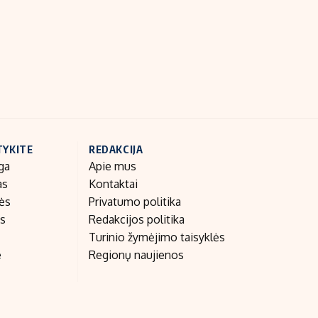
Indėlių palūkanos
TYKITE
REDAKCIJA
ga
Apie mus
as
Kontaktai
nės
Privatumo politika
as
Redakcijos politika
Turinio žymėjimo taisyklės
e
Regionų naujienos