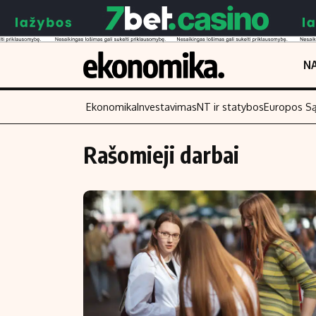
NA
Ekonomika
Investavimas
NT ir statybos
Europos S
Rašomieji darbai
Turinys
Skaitykite
Naujienos
Finansai
Aplinka
Įmonės
Verslas
Žemės ūkis
Energetika
Technologijos
Ekonomika
Laisvalaikis
Politika