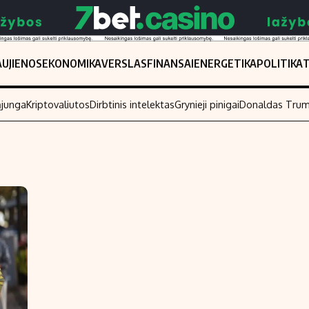
UJIENOS
EKONOMIKA
VERSLAS
FINANSAI
ENERGETIKA
POLITIKA
ąjunga
Kriptovaliutos
Dirbtinis intelektas
Grynieji pinigai
Donaldas Tru
Populiarios temos
Titulinis
Investavimas
Nedarbo išmo
Akcijų rinka
Indėliai
Saulės elektrinės
Indėlių skaiči
Kriptovaliutos
Būsto finansa
Infliacija
Įdomios nauji
Migracija