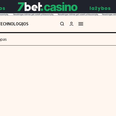
TECHNOLOGIJOS
mpas
Redakcija
kos skaičiuoklė
Apie mus
Redakcijos politika
uoklė
Privatumo politika
i
Turinio žymėjimo taisyklės
enos
Kontaktai
Regionų naujienos