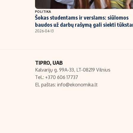
NT ir statybos
POLITIKA
Šokas studentams ir verslams: siūlomos
baudos už darbų rašymą gali siekti tūksta
2026-04-13
TIPRO, UAB
Kalvarijų g. 99A-33, LT-08219 Vilnius
Tel.: +370 606 17737
El. paštas:
info@ekonomika.lt