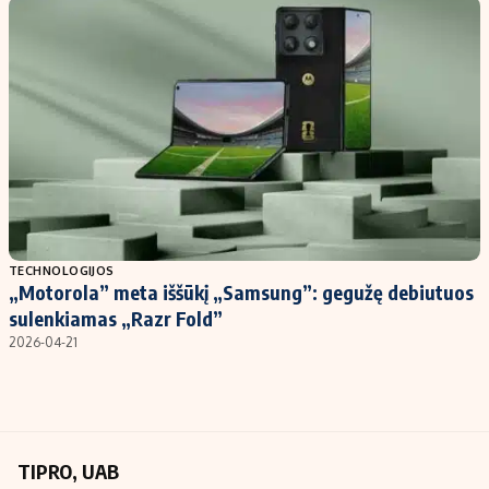
Kontaktai
Regionų naujienos
Indėlių palūkanos
TECHNOLOGIJOS
„Motorola” meta iššūkį „Samsung”: gegužę debiutuos
sulenkiamas „Razr Fold”
2026-04-21
TIPRO, UAB