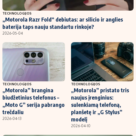
Populiarios temos
Titulinis
TECHNOLOGIJOS
„Motorola Razr Fold“ debiutas: ar silicio ir anglies
Investavimas
Nedarbo išmokos skaičiuoklė
baterija taps nauju standartu rinkoje?
Akcijų rinka
Indėliai
2026-05-04
Saulės elektrinės
Indėlių skaičiuoklė
Kriptovaliutos
Būsto finansai
Infliacija
Įdomios naujienos
Migracija
TECHNOLOGIJOS
TECHNOLOGIJOS
„Motorola” brangina
„Motorola” pristato tris
Redakcija
biudžetinius telefonus –
naujus įrenginius:
Apie mus
„Moto G” serija pabrango
sulenkiamą telefoną,
Redakcijos politika
trečdaliu
planšetę ir „G Stylus”
modelį
2026-04-13
Privatumo politika
2026-04-10
Turinio žymėjimo taisyklės