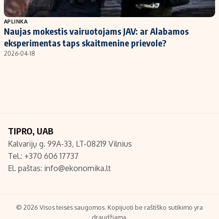
Populiarios temos
Titulinis
APLINKA
Naujas mokestis vairuotojams JAV: ar Alabamos
Investavimas
Nedarbo išmokos skaičiuoklė
eksperimentas taps skaitmenine prievole?
Akcijų rinka
Indėliai
2026-04-18
Saulės elektrinės
Indėlių skaičiuoklė
Kriptovaliutos
Būsto finansai
Infliacija
Įdomios naujienos
Migracija
TIPRO, UAB
Kalvarijų g. 99A-33, LT-08219 Vilnius
Redakcija
Tel.: +370 606 17737
Apie mus
El. paštas:
info@ekonomika.lt
Redakcijos politika
Privatumo politika
Turinio žymėjimo taisyklės
© 2026 Visos teisės saugomos. Kopijuoti be raštiško sutikimo yra
draudžiama.