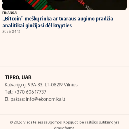
Populiarios temos
Titulinis
FINANSAI
„Bitcoin” meškų rinka ar tvaraus augimo pradžia –
Investavimas
Nedarbo išmokos skaičiuoklė
analitikai ginčijasi dėl krypties
Akcijų rinka
Indėliai
2026-04-15
Saulės elektrinės
Indėlių skaičiuoklė
Kriptovaliutos
Būsto finansai
Infliacija
Įdomios naujienos
Migracija
TIPRO, UAB
Kalvarijų g. 99A-33, LT-08219 Vilnius
Redakcija
Tel.: +370 606 17737
Apie mus
El. paštas:
info@ekonomika.lt
Redakcijos politika
Privatumo politika
Turinio žymėjimo taisyklės
© 2026 Visos teisės saugomos. Kopijuoti be raštiško sutikimo yra
draudžiama.