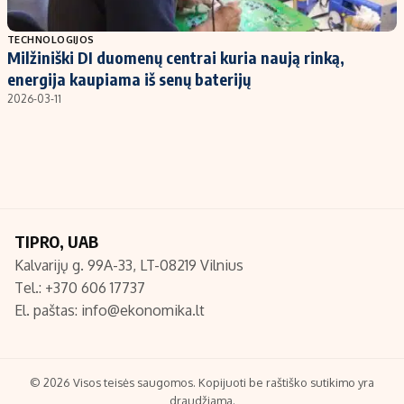
Populiarios temos
Titulinis
TECHNOLOGIJOS
Milžiniški DI duomenų centrai kuria naują rinką,
Investavimas
Nedarbo išmokos skaičiuoklė
energija kaupiama iš senų baterijų
Akcijų rinka
Indėliai
2026-03-11
Saulės elektrinės
Indėlių skaičiuoklė
Kriptovaliutos
Būsto finansai
Infliacija
Įdomios naujienos
Migracija
TIPRO, UAB
Kalvarijų g. 99A-33, LT-08219 Vilnius
Redakcija
Tel.: +370 606 17737
Apie mus
El. paštas:
info@ekonomika.lt
Redakcijos politika
Privatumo politika
Turinio žymėjimo taisyklės
© 2026 Visos teisės saugomos. Kopijuoti be raštiško sutikimo yra
draudžiama.