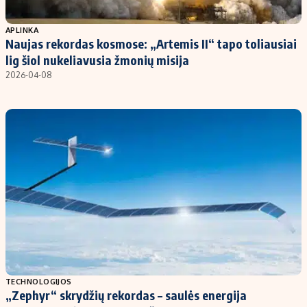
Populiarios temos
Titulinis
APLINKA
Naujas rekordas kosmose: „Artemis II“ tapo toliausiai
Investavimas
Nedarbo išmokos skaičiuoklė
lig šiol nukeliavusia žmonių misija
Akcijų rinka
Indėliai
2026-04-08
Saulės elektrinės
Indėlių skaičiuoklė
Kriptovaliutos
Būsto finansai
Infliacija
Įdomios naujienos
Migracija
Redakcija
Apie mus
Redakcijos politika
Privatumo politika
TECHNOLOGIJOS
Turinio žymėjimo taisyklės
„Zephyr“ skrydžių rekordas – saulės energija