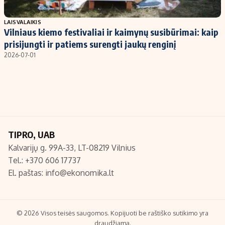
Populiarios temos
Titulinis
LAISVALAIKIS
Vilniaus kiemo festivaliai ir kaimynų susibūrimai: kaip
Investavimas
Nedarbo išmokos skaičiuoklė
prisijungti ir patiems surengti jaukų renginį
Akcijų rinka
Indėliai
2026-07-01
Saulės elektrinės
Indėlių skaičiuoklė
Kriptovaliutos
Būsto finansai
Infliacija
Įdomios naujienos
Migracija
TIPRO, UAB
Kalvarijų g. 99A-33, LT-08219 Vilnius
Redakcija
Tel.: +370 606 17737
Apie mus
El. paštas:
info@ekonomika.lt
Redakcijos politika
Privatumo politika
Turinio žymėjimo taisyklės
© 2026 Visos teisės saugomos. Kopijuoti be raštiško sutikimo yra
draudžiama.