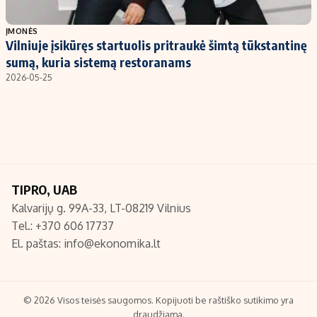
Populiarios temos
Titulinis
ĮMONĖS
Vilniuje įsikūręs startuolis pritraukė šimtą tūkstantinę
Investavimas
Nedarbo išmokos skaičiuoklė
sumą, kuria sistemą restoranams
Akcijų rinka
Indėliai
2026-05-25
Saulės elektrinės
Indėlių skaičiuoklė
Kriptovaliutos
Būsto finansai
Infliacija
Įdomios naujienos
Migracija
TIPRO, UAB
Kalvarijų g. 99A-33, LT-08219 Vilnius
Redakcija
Tel.: +370 606 17737
Apie mus
El. paštas:
info@ekonomika.lt
Redakcijos politika
Privatumo politika
Turinio žymėjimo taisyklės
© 2026 Visos teisės saugomos. Kopijuoti be raštiško sutikimo yra
draudžiama.