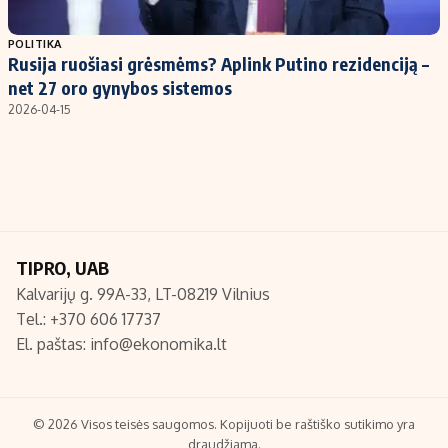
Populiarios temos
Titulinis
POLITIKA
Rusija ruošiasi grėsmėms? Aplink Putino rezidenciją –
Investavimas
Nedarbo išmokos skaičiuoklė
net 27 oro gynybos sistemos
Akcijų rinka
Indėliai
2026-04-15
Saulės elektrinės
Indėlių skaičiuoklė
Kriptovaliutos
Būsto finansai
Infliacija
Įdomios naujienos
Migracija
TIPRO, UAB
Kalvarijų g. 99A-33, LT-08219 Vilnius
Redakcija
Tel.: +370 606 17737
Apie mus
El. paštas:
info@ekonomika.lt
Redakcijos politika
Privatumo politika
Turinio žymėjimo taisyklės
© 2026 Visos teisės saugomos. Kopijuoti be raštiško sutikimo yra
draudžiama.