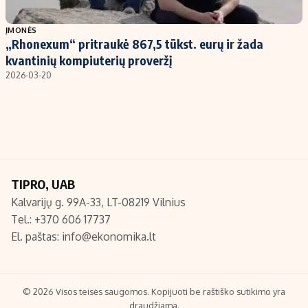
Populiarios temos
Titulinis
ĮMONĖS
„Rhonexum“ pritraukė 867,5 tūkst. eurų ir žada
Investavimas
Nedarbo išmokos skaičiuoklė
kvantinių kompiuterių proveržį
Akcijų rinka
Indėliai
2026-03-20
Saulės elektrinės
Indėlių skaičiuoklė
Kriptovaliutos
Būsto finansai
Infliacija
Įdomios naujienos
Migracija
TIPRO, UAB
Kalvarijų g. 99A-33, LT-08219 Vilnius
Redakcija
Tel.: +370 606 17737
Apie mus
El. paštas:
info@ekonomika.lt
Redakcijos politika
Privatumo politika
Turinio žymėjimo taisyklės
© 2026 Visos teisės saugomos. Kopijuoti be raštiško sutikimo yra
draudžiama.