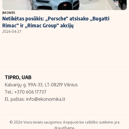
Populiarios temos
Titulinis
ĮMONĖS
Netikėtas posūkis: „Porsche“ atsisako „Bugatti
Investavimas
Nedarbo išmokos skaičiuoklė
Rimac“ ir „Rimac Group“ akcijų
Akcijų rinka
Indėliai
2026-04-27
Saulės elektrinės
Indėlių skaičiuoklė
Kriptovaliutos
Būsto finansai
Infliacija
Įdomios naujienos
Migracija
TIPRO, UAB
Kalvarijų g. 99A-33, LT-08219 Vilnius
Redakcija
Tel.: +370 606 17737
Apie mus
El. paštas:
info@ekonomika.lt
Redakcijos politika
Privatumo politika
Turinio žymėjimo taisyklės
© 2026 Visos teisės saugomos. Kopijuoti be raštiško sutikimo yra
draudžiama.