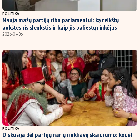
Populiarios temos
Titulinis
POLITIKA
Nauja mažų partijų riba parlamentui: ką reikštų
Investavimas
Nedarbo išmokos skaičiuoklė
aukštesnis slenkstis ir kaip jis paliestų rinkėjus
Akcijų rinka
Indėliai
2026-07-05
Saulės elektrinės
Indėlių skaičiuoklė
Kriptovaliutos
Būsto finansai
Infliacija
Įdomios naujienos
Migracija
Redakcija
Apie mus
Redakcijos politika
Privatumo politika
POLITIKA
Turinio žymėjimo taisyklės
Diskusija dėl partijų narių rinkliavų skaidrumo: kodėl