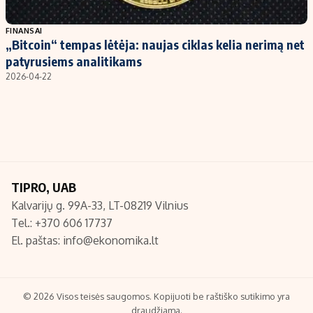
Populiarios temos
Titulinis
FINANSAI
„Bitcoin“ tempas lėtėja: naujas ciklas kelia nerimą net
Investavimas
Nedarbo išmokos skaičiuoklė
patyrusiems analitikams
Akcijų rinka
Indėliai
2026-04-22
Saulės elektrinės
Indėlių skaičiuoklė
Kriptovaliutos
Būsto finansai
Infliacija
Įdomios naujienos
Migracija
TIPRO, UAB
Kalvarijų g. 99A-33, LT-08219 Vilnius
Redakcija
Tel.: +370 606 17737
Apie mus
El. paštas:
info@ekonomika.lt
Redakcijos politika
Privatumo politika
Turinio žymėjimo taisyklės
© 2026 Visos teisės saugomos. Kopijuoti be raštiško sutikimo yra
draudžiama.