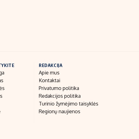
Indėlių palūkanos
TYKITE
REDAKCIJA
ga
Apie mus
as
Kontaktai
nės
Privatumo politika
as
Redakcijos politika
Turinio žymėjimo taisyklės
e
Regionų naujienos