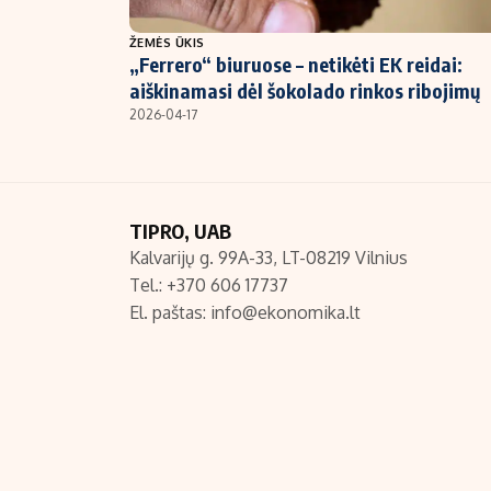
NT ir statybos
ŽEMĖS ŪKIS
„Ferrero“ biuruose – netikėti EK reidai:
aiškinamasi dėl šokolado rinkos ribojimų
2026-04-17
TIPRO, UAB
Kalvarijų g. 99A-33, LT-08219 Vilnius
Tel.: +370 606 17737
El. paštas:
info@ekonomika.lt