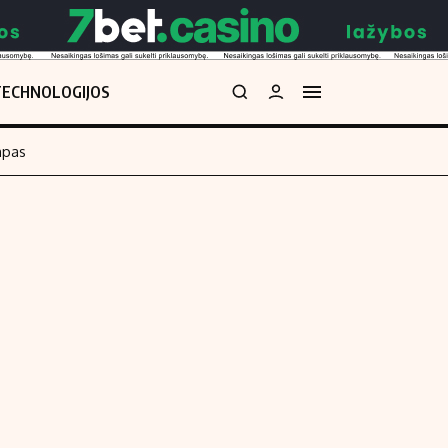
TECHNOLOGIJOS
mpas
Redakcija
kos skaičiuoklė
Apie mus
Redakcijos politika
uoklė
Privatumo politika
i
Turinio žymėjimo taisyklės
enos
Kontaktai
Regionų naujienos