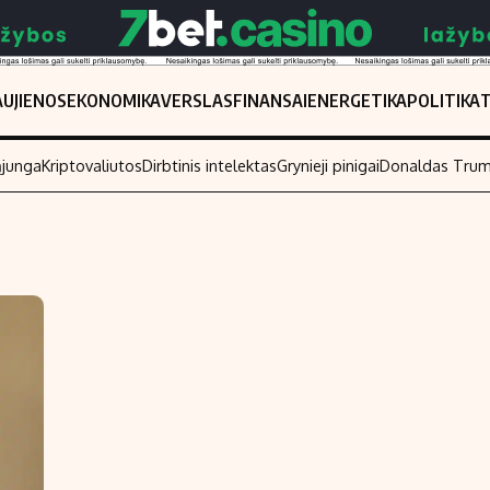
UJIENOS
EKONOMIKA
VERSLAS
FINANSAI
ENERGETIKA
POLITIKA
ąjunga
Kriptovaliutos
Dirbtinis intelektas
Grynieji pinigai
Donaldas Tru
Populiarios temos
Titulinis
Investavimas
Nedarbo išmo
Akcijų rinka
Indėliai
Saulės elektrinės
Indėlių skaiči
Kriptovaliutos
Būsto finansa
Infliacija
Įdomios nauji
Migracija