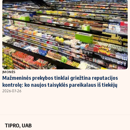
Kontaktai
Regionų naujienos
Indėlių palūkanos
ĮMONĖS
Mažmeninės prekybos tinklai griežtina reputacijos
kontrolę: ko naujos taisyklės pareikalaus iš tiekėjų
2026-07-26
TIPRO, UAB