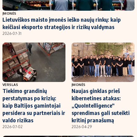
Populiarios temos
Titulinis
ĮMONĖS
Lietuviškos maisto įmonės ieško naujų rinkų: kaip
Investavimas
Nedarbo išmokos skaičiuoklė
keičiasi eksporto strategijos ir rizikų valdymas
Akcijų rinka
Indėliai
2026-07-31
Saulės elektrinės
Indėlių skaičiuoklė
Kriptovaliutos
Būsto finansai
Infliacija
Įdomios naujienos
Migracija
VERSLAS
ĮMONĖS
Tiekimo grandinių
Naujas ginklas prieš
Redakcija
perstatymas po krizių:
kibernetines atakas:
Apie mus
kaip Baltijos gamintojai
„QuoIntelligence“
Redakcijos politika
persidera su partneriais ir
sprendimas gali suteikti
valdo rizikas
kritinį pranašumą
Privatumo politika
2026-07-02
2026-04-29
Turinio žymėjimo taisyklės