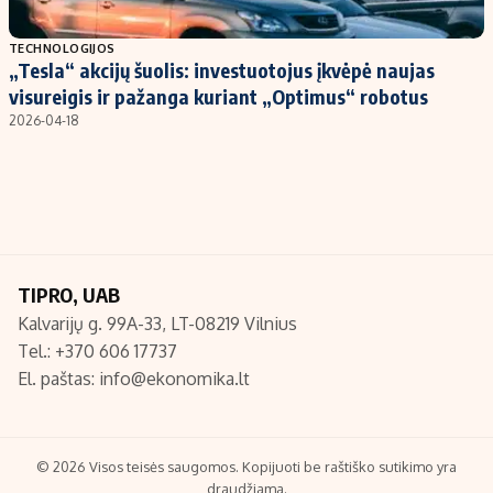
Populiarios temos
Titulinis
TECHNOLOGIJOS
„Tesla“ akcijų šuolis: investuotojus įkvėpė naujas
Investavimas
Nedarbo išmokos skaičiuoklė
visureigis ir pažanga kuriant „Optimus“ robotus
Akcijų rinka
Indėliai
2026-04-18
Saulės elektrinės
Indėlių skaičiuoklė
Kriptovaliutos
Būsto finansai
Infliacija
Įdomios naujienos
Migracija
TIPRO, UAB
Kalvarijų g. 99A-33, LT-08219 Vilnius
Redakcija
Tel.: +370 606 17737
Apie mus
El. paštas:
info@ekonomika.lt
Redakcijos politika
Privatumo politika
Turinio žymėjimo taisyklės
© 2026 Visos teisės saugomos. Kopijuoti be raštiško sutikimo yra
draudžiama.