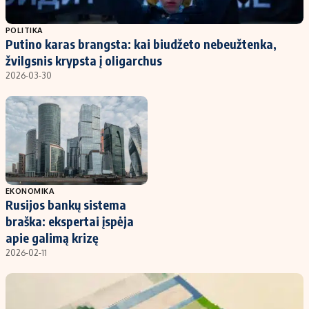
Populiarios temos
Titulinis
POLITIKA
Putino karas brangsta: kai biudžeto nebeužtenka,
Investavimas
Nedarbo išmokos skaičiuoklė
žvilgsnis krypsta į oligarchus
Akcijų rinka
Indėliai
2026-03-30
Saulės elektrinės
Indėlių skaičiuoklė
Kriptovaliutos
Būsto finansai
Infliacija
Įdomios naujienos
Migracija
EKONOMIKA
Rusijos bankų sistema
Redakcija
braška: ekspertai įspėja
Apie mus
apie galimą krizę
Redakcijos politika
2026-02-11
Privatumo politika
Turinio žymėjimo taisyklės