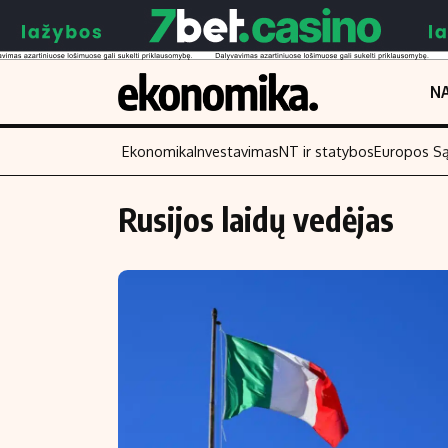
NA
Ekonomika
Investavimas
NT ir statybos
Europos S
Rusijos laidų vedėjas
Turinys
Skaitykite
Naujienos
Finansai
Aplinka
Įmonės
Verslas
Žemės ūkis
Energetika
Technologijos
Ekonomika
Laisvalaikis
Politika