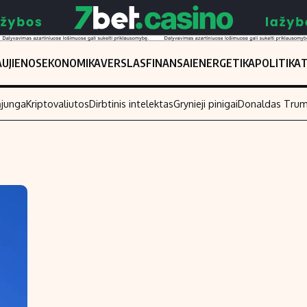
UJIENOS
EKONOMIKA
VERSLAS
FINANSAI
ENERGETIKA
POLITIKA
ąjunga
Kriptovaliutos
Dirbtinis intelektas
Grynieji pinigai
Donaldas Tru
Populiarios temos
Titulinis
Investavimas
Nedarbo išmo
Akcijų rinka
Indėliai
Saulės elektrinės
Indėlių skaiči
Kriptovaliutos
Būsto finansa
Infliacija
Įdomios nauji
Migracija