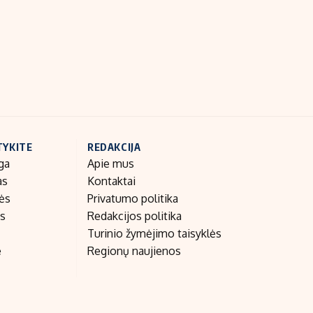
Indėlių palūkanos
TYKITE
REDAKCIJA
ga
Apie mus
as
Kontaktai
nės
Privatumo politika
as
Redakcijos politika
Turinio žymėjimo taisyklės
e
Regionų naujienos