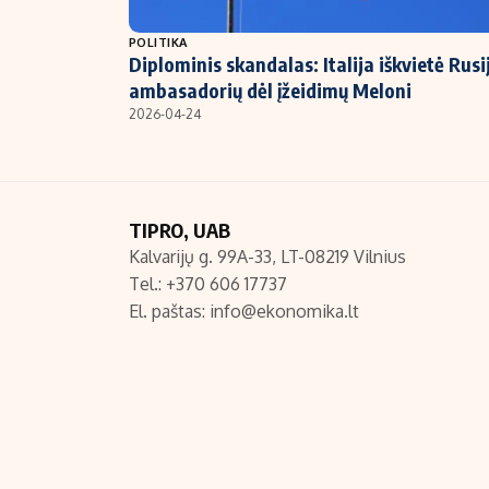
NT ir statybos
POLITIKA
Diplominis skandalas: Italija iškvietė Rusi
ambasadorių dėl įžeidimų Meloni
2026-04-24
TIPRO, UAB
Kalvarijų g. 99A-33, LT-08219 Vilnius
Tel.: +370 606 17737
El. paštas:
info@ekonomika.lt