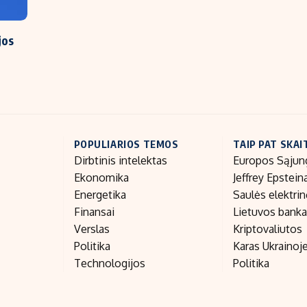
jos
POPULIARIOS TEMOS
TAIP PAT SKAI
Dirbtinis intelektas
Europos Sąjun
Ekonomika
Jeffrey Epstein
Energetika
Saulės elektri
Finansai
Lietuvos bank
Verslas
Kriptovaliutos
Politika
Karas Ukrainoj
Technologijos
Politika