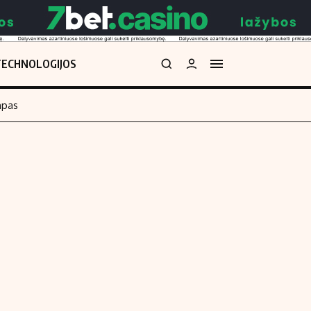
TECHNOLOGIJOS
mpas
Redakcija
kos skaičiuoklė
Apie mus
Redakcijos politika
uoklė
Privatumo politika
i
Turinio žymėjimo taisyklės
enos
Kontaktai
Regionų naujienos