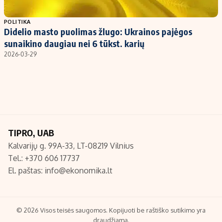
Populiarios temos
Titulinis
POLITIKA
Didelio masto puolimas žlugo: Ukrainos pajėgos
Investavimas
Nedarbo išmokos skaičiuoklė
sunaikino daugiau nei 6 tūkst. karių
Akcijų rinka
Indėliai
2026-03-29
Saulės elektrinės
Indėlių skaičiuoklė
Kriptovaliutos
Būsto finansai
Infliacija
Įdomios naujienos
Migracija
TIPRO, UAB
Kalvarijų g. 99A-33, LT-08219 Vilnius
Redakcija
Tel.: +370 606 17737
Apie mus
El. paštas:
info@ekonomika.lt
Redakcijos politika
Privatumo politika
Turinio žymėjimo taisyklės
© 2026 Visos teisės saugomos. Kopijuoti be raštiško sutikimo yra
draudžiama.