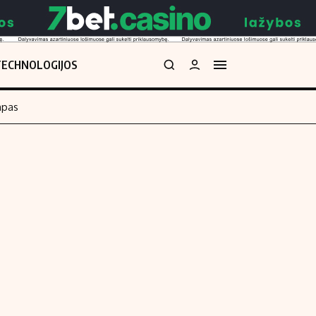
TECHNOLOGIJOS
mpas
Redakcija
kos skaičiuoklė
Apie mus
Redakcijos politika
uoklė
Privatumo politika
i
Turinio žymėjimo taisyklės
enos
Kontaktai
Regionų naujienos