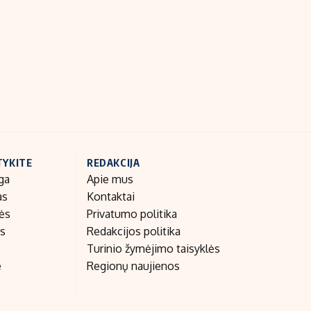
Indėlių palūkanos
TYKITE
REDAKCIJA
ga
Apie mus
as
Kontaktai
nės
Privatumo politika
as
Redakcijos politika
Turinio žymėjimo taisyklės
e
Regionų naujienos