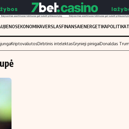
UJIENOS
EKONOMIKA
VERSLAS
FINANSAI
ENERGETIKA
POLITIKA
ąjunga
Kriptovaliutos
Dirbtinis intelektas
Grynieji pinigai
Donaldas Tru
rupė
Populiarios temos
Titulinis
Investavimas
Nedarbo išmo
Akcijų rinka
Indėliai
Saulės elektrinės
Indėlių skaiči
Kriptovaliutos
Būsto finansa
Infliacija
Įdomios nauji
Migracija