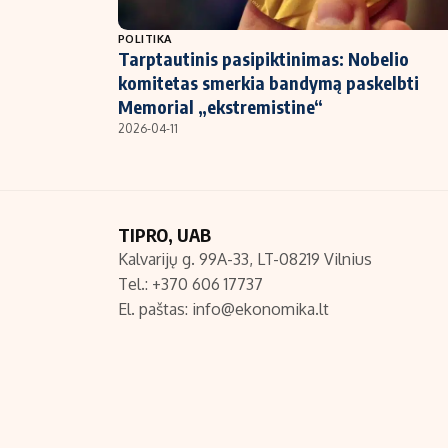
NT ir statybos
POLITIKA
Tarptautinis pasipiktinimas: Nobelio
komitetas smerkia bandymą paskelbti
Memorial „ekstremistine“
2026-04-11
TIPRO, UAB
Kalvarijų g. 99A-33, LT-08219 Vilnius
Tel.: +370 606 17737
El. paštas:
info@ekonomika.lt