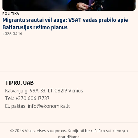
Populiarios temos
Titulinis
POLITIKA
Migrantų srautai vėl auga: VSAT vadas prabilo apie
Investavimas
Nedarbo išmokos skaičiuoklė
Baltarusijos režimo planus
Akcijų rinka
Indėliai
2026-04-16
Saulės elektrinės
Indėlių skaičiuoklė
Kriptovaliutos
Būsto finansai
Infliacija
Įdomios naujienos
Migracija
TIPRO, UAB
Kalvarijų g. 99A-33, LT-08219 Vilnius
Redakcija
Tel.: +370 606 17737
Apie mus
El. paštas:
info@ekonomika.lt
Redakcijos politika
Privatumo politika
Turinio žymėjimo taisyklės
© 2026 Visos teisės saugomos. Kopijuoti be raštiško sutikimo yra
draudžiama.