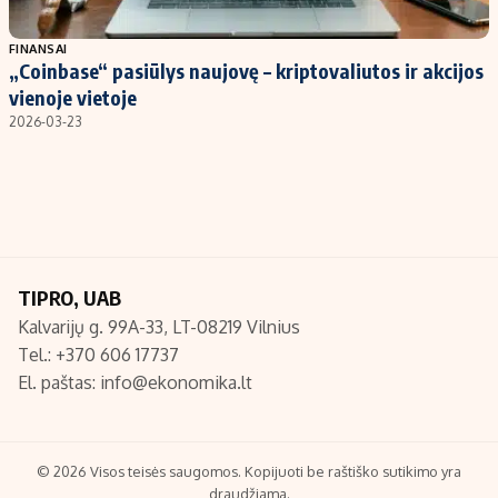
Populiarios temos
Titulinis
FINANSAI
„Coinbase“ pasiūlys naujovę – kriptovaliutos ir akcijos
Investavimas
Nedarbo išmokos skaičiuoklė
vienoje vietoje
Akcijų rinka
Indėliai
2026-03-23
Saulės elektrinės
Indėlių skaičiuoklė
Kriptovaliutos
Būsto finansai
Infliacija
Įdomios naujienos
Migracija
TIPRO, UAB
Kalvarijų g. 99A-33, LT-08219 Vilnius
Redakcija
Tel.: +370 606 17737
Apie mus
El. paštas:
info@ekonomika.lt
Redakcijos politika
Privatumo politika
Turinio žymėjimo taisyklės
© 2026 Visos teisės saugomos. Kopijuoti be raštiško sutikimo yra
draudžiama.