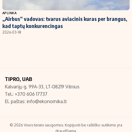
Populiarios temos
Titulinis
APLINKA
„Airbus” vadovas: tvarus aviacinis kuras per brangus,
Investavimas
Nedarbo išmokos skaičiuoklė
kad taptų konkurencingas
Akcijų rinka
Indėliai
2026-03-18
Saulės elektrinės
Indėlių skaičiuoklė
Kriptovaliutos
Būsto finansai
Infliacija
Įdomios naujienos
Migracija
TIPRO, UAB
Kalvarijų g. 99A-33, LT-08219 Vilnius
Redakcija
Tel.: +370 606 17737
Apie mus
El. paštas:
info@ekonomika.lt
Redakcijos politika
Privatumo politika
Turinio žymėjimo taisyklės
© 2026 Visos teisės saugomos. Kopijuoti be raštiško sutikimo yra
draudžiama.