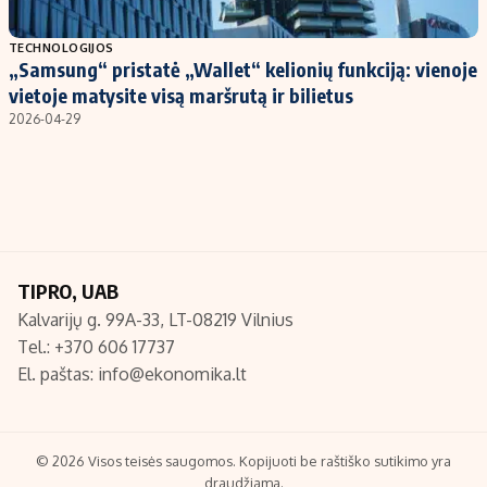
Populiarios temos
Titulinis
TECHNOLOGIJOS
„Samsung“ pristatė „Wallet“ kelionių funkciją: vienoje
Investavimas
Nedarbo išmokos skaičiuoklė
vietoje matysite visą maršrutą ir bilietus
Akcijų rinka
Indėliai
2026-04-29
Saulės elektrinės
Indėlių skaičiuoklė
Kriptovaliutos
Būsto finansai
Infliacija
Įdomios naujienos
Migracija
TIPRO, UAB
Kalvarijų g. 99A-33, LT-08219 Vilnius
Redakcija
Tel.: +370 606 17737
Apie mus
El. paštas:
info@ekonomika.lt
Redakcijos politika
Privatumo politika
Turinio žymėjimo taisyklės
© 2026 Visos teisės saugomos. Kopijuoti be raštiško sutikimo yra
draudžiama.