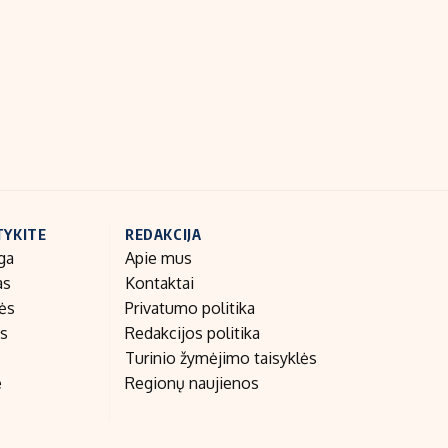
Indėlių palūkanos
TYKITE
REDAKCIJA
ga
Apie mus
as
Kontaktai
nės
Privatumo politika
as
Redakcijos politika
Turinio žymėjimo taisyklės
e
Regionų naujienos