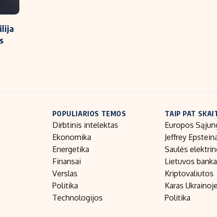
lija
s
POPULIARIOS TEMOS
TAIP PAT SKAI
Dirbtinis intelektas
Europos Sąjun
Ekonomika
Jeffrey Epstein
Energetika
Saulės elektri
Finansai
Lietuvos bank
Verslas
Kriptovaliutos
Politika
Karas Ukrainoj
Technologijos
Politika