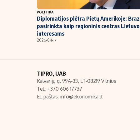
NT ir statybos
POLITIKA
Diplomatijos plėtra Pietų Amerikoje: Brazi
pasirinkta kaip regioninis centras Lietuvo
interesams
2026-04-17
TIPRO, UAB
Kalvarijų g. 99A-33, LT-08219 Vilnius
Tel.: +370 606 17737
El. paštas:
info@ekonomika.lt