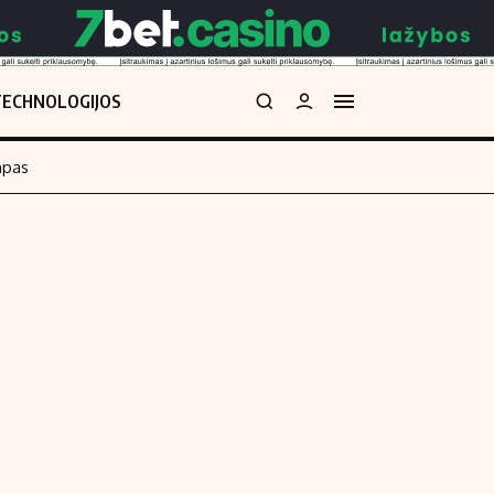
TECHNOLOGIJOS
mpas
Redakcija
kos skaičiuoklė
Apie mus
Redakcijos politika
uoklė
Privatumo politika
i
Turinio žymėjimo taisyklės
enos
Kontaktai
Regionų naujienos