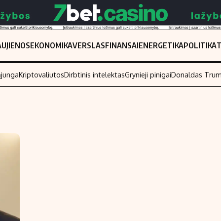
UJIENOS
EKONOMIKA
VERSLAS
FINANSAI
ENERGETIKA
POLITIKA
ąjunga
Kriptovaliutos
Dirbtinis intelektas
Grynieji pinigai
Donaldas Tru
Populiarios temos
Titulinis
Investavimas
Nedarbo išmo
Akcijų rinka
Indėliai
Saulės elektrinės
Indėlių skaiči
Kriptovaliutos
Būsto finansa
Infliacija
Įdomios nauji
Migracija