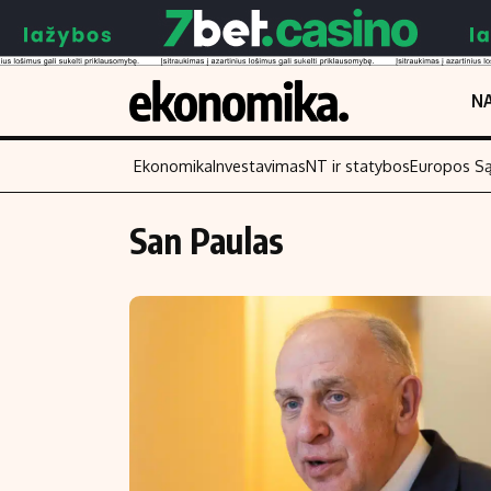
NA
Ekonomika
Investavimas
NT ir statybos
Europos S
San Paulas
Turinys
Skaitykite
Naujienos
Finansai
Aplinka
Įmonės
Verslas
Žemės ūkis
Energetika
Technologijos
Ekonomika
Laisvalaikis
Politika