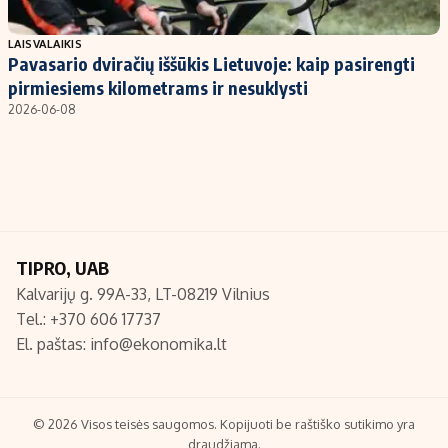
Populiarios temos
Titulinis
LAISVALAIKIS
Pavasario dviračių iššūkis Lietuvoje: kaip pasirengti
Investavimas
Nedarbo išmokos skaičiuoklė
pirmiesiems kilometrams ir nesuklysti
Akcijų rinka
Indėliai
2026-06-08
Saulės elektrinės
Indėlių skaičiuoklė
Kriptovaliutos
Būsto finansai
Infliacija
Įdomios naujienos
Migracija
TIPRO, UAB
Kalvarijų g. 99A-33, LT-08219 Vilnius
Redakcija
Tel.: +370 606 17737
Apie mus
El. paštas:
info@ekonomika.lt
Redakcijos politika
Privatumo politika
Turinio žymėjimo taisyklės
© 2026 Visos teisės saugomos. Kopijuoti be raštiško sutikimo yra
draudžiama.