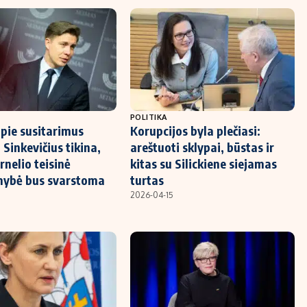
POLITIKA
pie susitarimus
Korupcijos byla plečiasi:
 Sinkevičius tikina,
areštuoti sklypai, būstas ir
rnelio teisinė
kitas su Silickiene siejamas
mybė bus svarstoma
turtas
2026-04-15