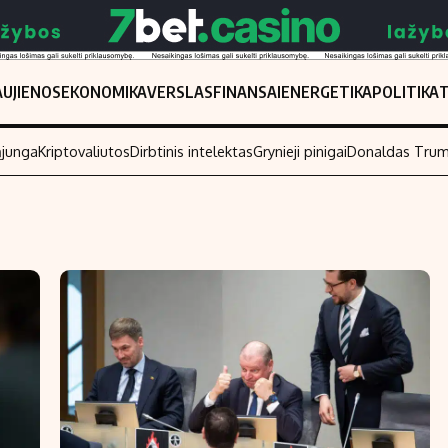
UJIENOS
EKONOMIKA
VERSLAS
FINANSAI
ENERGETIKA
POLITIKA
ąjunga
Kriptovaliutos
Dirbtinis intelektas
Grynieji pinigai
Donaldas Tru
Populiarios temos
Titulinis
Investavimas
Nedarbo išmo
Akcijų rinka
Indėliai
Saulės elektrinės
Indėlių skaiči
Kriptovaliutos
Būsto finansa
Infliacija
Įdomios nauji
Migracija