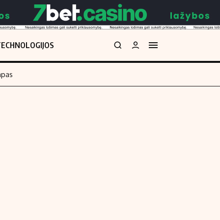
TECHNOLOGIJOS
mpas
Redakcija
kos skaičiuoklė
Apie mus
Redakcijos politika
uoklė
Privatumo politika
i
Turinio žymėjimo taisyklės
enos
Kontaktai
Regionų naujienos