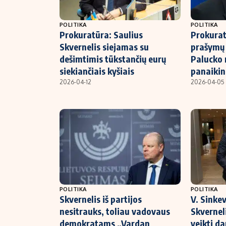
POLITIKA
POLITIKA
Prokuratūra: Saulius
Prokurat
Skvernelis siejamas su
prašymų 
dešimtimis tūkstančių eurų
Palucko 
siekiančiais kyšiais
panaiki
2026-04-12
2026-04-05
POLITIKA
POLITIKA
Skvernelis iš partijos
V. Sinkev
nesitrauks, toliau vadovaus
Skverneli
demokratams „Vardan
veikti da