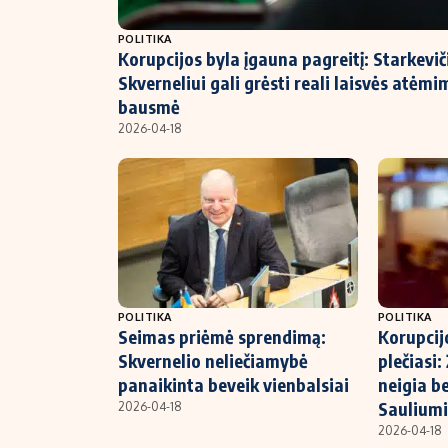
NT ir statybos
POLITIKA
Korupcijos byla įgauna pagreitį: Starkeviči
Skverneliui gali grėsti reali laisvės atėmi
bausmė
2026-04-18
POLITIKA
POLITIKA
Seimas priėmė sprendimą:
Korupcij
Skvernelio neliečiamybė
plečiasi
panaikinta beveik vienbalsiai
neigia be
Sauliumi
2026-04-18
2026-04-18