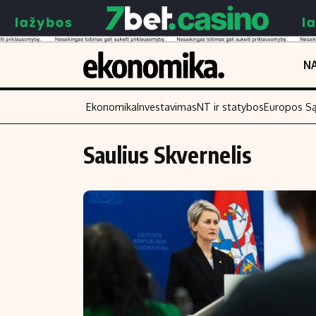
NA
Ekonomika
Investavimas
NT ir statybos
Europos S
Saulius Skvernelis
Turinys
Skaitykite
Naujienos
Finansai
Aplinka
Įmonės
Verslas
Žemės ūkis
Energetika
Technologijos
Ekonomika
Laisvalaikis
Politika