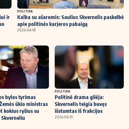
POLITIKA
ui ir
Kalba su ašaromis: Saulius Skvernelis paskelbė
mo
apie politinės karjeros pabaigą
2026-04-18
POLITIKA
os bylos tyrimas
Politinė drama gilėja:
: Žemės ūkio ministras
Skvernelis teigia buvęs
t kokius ryšius su
išstumtas iš frakcijos
 Skverneliu
2026-04-15