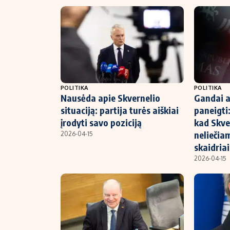
POLITIKA
POLITIKA
Nausėda apie Skvernelio
Gandai a
situaciją: partija turės aiškiai
paneigti:
įrodyti savo poziciją
kad Skve
neliečia
2026-04-15
skaidriai
2026-04-15