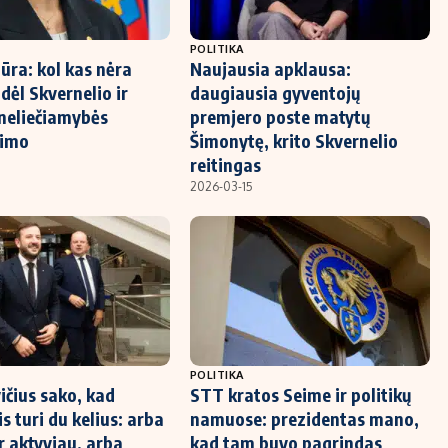
POLITIKA
ūra: kol kas nėra
Naujausia apklausa:
dėl Skvernelio ir
daugiausia gyventojų
neliečiamybės
premjero poste matytų
nimo
Šimonytę, krito Skvernelio
reitingas
2026-03-15
POLITIKA
ičius sako, kad
STT kratos Seime ir politikų
s turi du kelius: arba
namuose: prezidentas mano,
r aktyviau, arba
kad tam buvo pagrindas