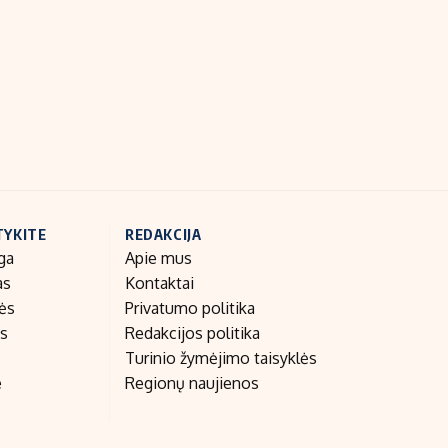
Indėlių palūkanos
TYKITE
REDAKCIJA
ga
Apie mus
as
Kontaktai
nės
Privatumo politika
as
Redakcijos politika
Turinio žymėjimo taisyklės
e
Regionų naujienos