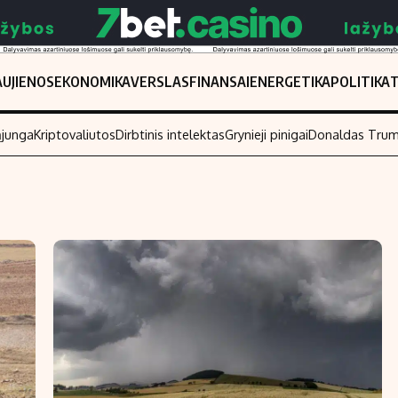
UJIENOS
EKONOMIKA
VERSLAS
FINANSAI
ENERGETIKA
POLITIKA
ąjunga
Kriptovaliutos
Dirbtinis intelektas
Grynieji pinigai
Donaldas Tru
Populiarios temos
Titulinis
Investavimas
Nedarbo išmo
Akcijų rinka
Indėliai
Saulės elektrinės
Indėlių skaiči
Kriptovaliutos
Būsto finansa
Infliacija
Įdomios nauji
Migracija