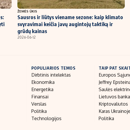
ŽEMĖS ŪKIS
s:
Sausros ir liūtys viename sezone: kaip klimato
yti
svyravimai keičia javų augintojų taktiką ir
grūdų kainas
2026-06-12
POPULIARIOS TEMOS
TAIP PAT SKAI
Dirbtinis intelektas
Europos Sąjun
Ekonomika
Jeffrey Epstein
Energetika
Saulės elektri
Finansai
Lietuvos bank
Verslas
Kriptovaliutos
Politika
Karas Ukrainoj
Technologijos
Politika