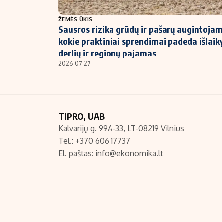
NT ir statybos
ŽEMĖS ŪKIS
Sausros rizika grūdų ir pašarų augintojam
kokie praktiniai sprendimai padeda išlaik
derlių ir regionų pajamas
2026-07-27
TIPRO, UAB
Kalvarijų g. 99A-33, LT-08219 Vilnius
Tel.: +370 606 17737
El. paštas:
info@ekonomika.lt