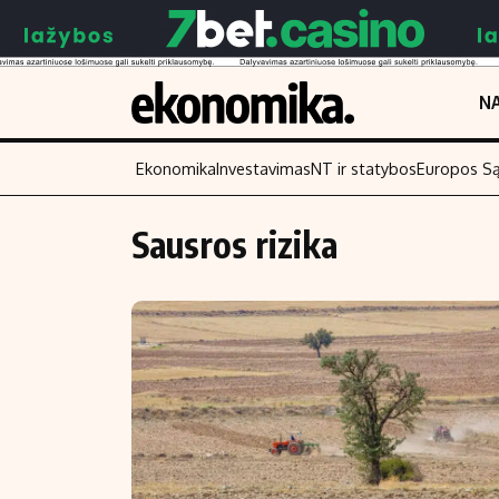
NA
Ekonomika
Investavimas
NT ir statybos
Europos S
Sausros rizika
Turinys
Skaitykite
Naujienos
Finansai
Aplinka
Įmonės
Verslas
Žemės ūkis
Energetika
Technologijos
Ekonomika
Laisvalaikis
Politika