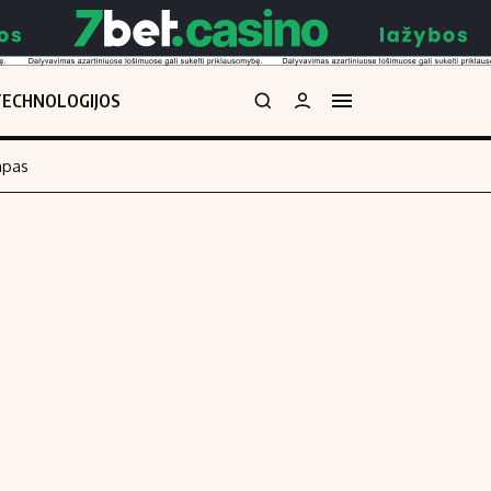
TECHNOLOGIJOS
mpas
Redakcija
kos skaičiuoklė
Apie mus
Redakcijos politika
uoklė
Privatumo politika
i
Turinio žymėjimo taisyklės
enos
Kontaktai
Regionų naujienos