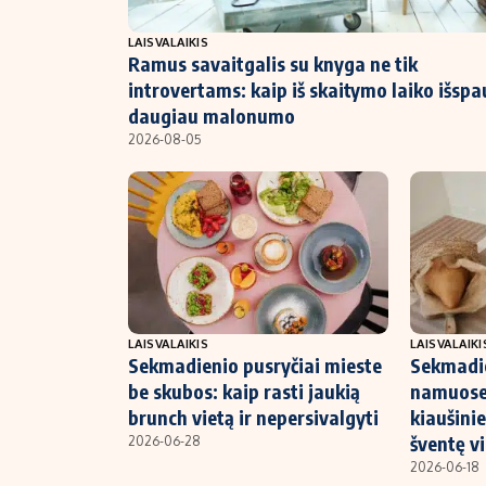
NT ir statybos
LAISVALAIKIS
Ramus savaitgalis su knyga ne tik
introvertams: kaip iš skaitymo laiko išspa
daugiau malonumo
2026-08-05
LAISVALAIKIS
LAISVALAIKI
Sekmadienio pusryčiai mieste
Sekmadie
be skubos: kaip rasti jaukią
namuose:
brunch vietą ir nepersivalgyti
kiaušini
šventę vi
2026-06-28
2026-06-18