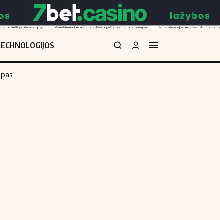
TECHNOLOGIJOS
mpas
Redakcija
kos skaičiuoklė
Apie mus
Redakcijos politika
uoklė
Privatumo politika
i
Turinio žymėjimo taisyklės
enos
Kontaktai
Regionų naujienos