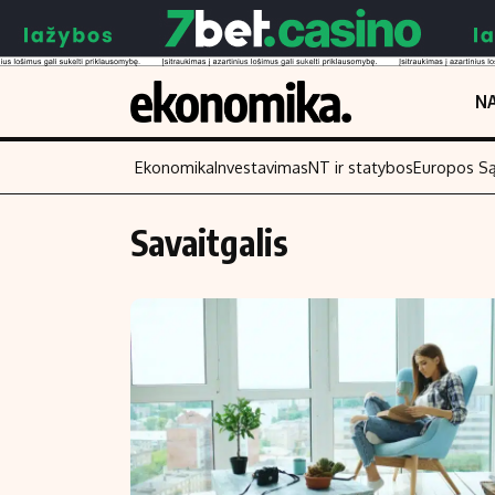
NA
Ekonomika
Investavimas
NT ir statybos
Europos S
Savaitgalis
Turinys
Skaitykite
Naujienos
Finansai
Aplinka
Įmonės
Verslas
Žemės ūkis
Energetika
Technologijos
Ekonomika
Laisvalaikis
Politika