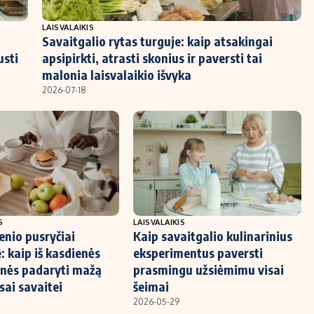
LAISVALAIKIS
Savaitgalio rytas turguje: kaip atsakingai
usti
apsipirkti, atrasti skonius ir paversti tai
malonia laisvalaikio išvyka
2026-07-18
S
LAISVALAIKIS
nio pusryčiai
Kaip savaitgalio kulinarinius
 kaip iš kasdienės
eksperimentus paversti
enės padaryti mažą
prasmingu užsiėmimu visai
sai savaitei
šeimai
2026-05-29