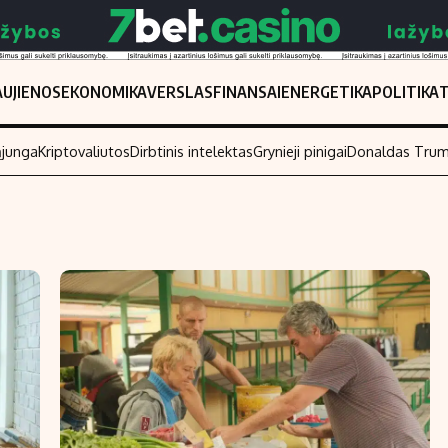
UJIENOS
EKONOMIKA
VERSLAS
FINANSAI
ENERGETIKA
POLITIKA
ąjunga
Kriptovaliutos
Dirbtinis intelektas
Grynieji pinigai
Donaldas Tru
Populiarios temos
Titulinis
Investavimas
Nedarbo išmo
Akcijų rinka
Indėliai
Saulės elektrinės
Indėlių skaiči
Kriptovaliutos
Būsto finansa
Infliacija
Įdomios nauji
Migracija