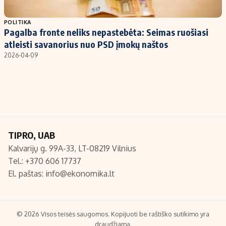
Populiarios temos
Titulinis
POLITIKA
Pagalba fronte neliks nepastebėta: Seimas ruošiasi
Investavimas
Nedarbo išmokos skaičiuoklė
atleisti savanorius nuo PSD įmokų naštos
Akcijų rinka
Indėliai
2026-04-09
Saulės elektrinės
Indėlių skaičiuoklė
Kriptovaliutos
Būsto finansai
Infliacija
Įdomios naujienos
Migracija
TIPRO, UAB
Kalvarijų g. 99A-33, LT-08219 Vilnius
Redakcija
Tel.: +370 606 17737
Apie mus
El. paštas:
info@ekonomika.lt
Redakcijos politika
Privatumo politika
Turinio žymėjimo taisyklės
© 2026 Visos teisės saugomos. Kopijuoti be raštiško sutikimo yra
draudžiama.